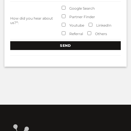
Google Search
Partner Finder
How did you hear about
us?
*
:
Youtube
LinkedIn
Referral
Others