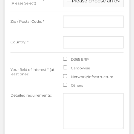
(Please Select)
Zip / Postal Code:
*
Country:
*
D365 ERP
Cargowise
Your field of interest
*
(at
least one):
Network/Infrastructure
Others
Detailed requirements: