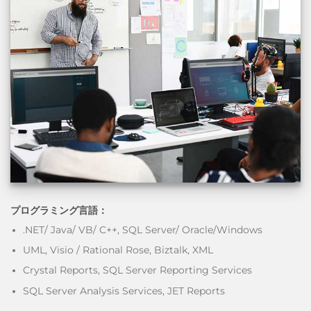
プログラミング言語：
.NET/ Java/ VB/ C++, SQL Server/ Oracle/Windows
UML, Visio / Rational Rose, Biztalk, XML
Crystal Reports, SQL Server Reporting Services
SQL Server Analysis Services, JET Reports