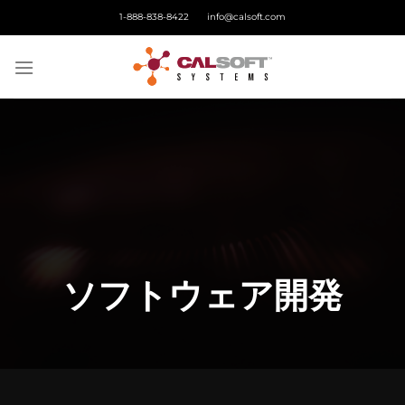
Skip
1-888-838-8422
info@calsoft.com
to
content
ソフトウェア開発