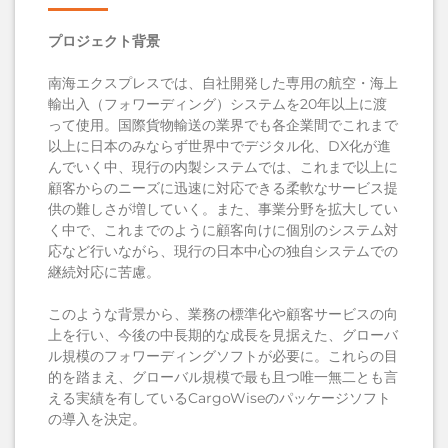
プロジェクト背景
南海エクスプレスでは、自社開発した専用の航空・海上
輸出入（フォワーディング）システムを20年以上に渡
って使用。国際貨物輸送の業界でも各企業間でこれまで
以上に日本のみならず世界中でデジタル化、DX化が進
んでいく中、現行の内製システムでは、これまで以上に
顧客からのニーズに迅速に対応できる柔軟なサービス提
供の難しさが増していく。また、事業分野を拡大してい
く中で、これまでのように顧客向けに個別のシステム対
応など行いながら、現行の日本中心の独自システムでの
継続対応に苦慮。
このような背景から、業務の標準化や顧客サービスの向
上を行い、今後の中長期的な成長を見据えた、グローバ
ル規模のフォワーディングソフトが必要に。これらの目
的を踏まえ、グローバル規模で最も且つ唯一無二とも言
える実績を有しているCargoWiseのパッケージソフト
の導入を決定。