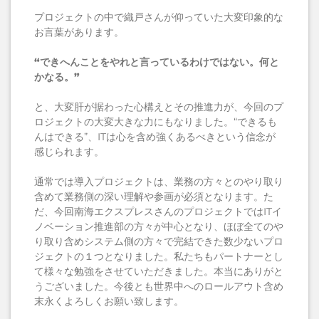
プロジェクトの中で織戸さんが仰っていた大変印象的な
お言葉があります。
“できへんことをやれと言っているわけではない。何と
かなる。”
と、大変肝が据わった心構えとその推進力が、今回のプ
ロジェクトの大変大きな力にもなりました。“できるも
んはできる”、ITは心を含め強くあるべきという信念が
感じられます。
通常では導入プロジェクトは、業務の方々とのやり取り
含めて業務側の深い理解や参画が必須となります。た
だ、今回南海エクスプレスさんのプロジェクトではITイ
ノベーション推進部の方々が中心となり、ほぼ全てのや
り取り含めシステム側の方々で完結できた数少ないプロ
ジェクトの１つとなりました。私たちもパートナーとし
て様々な勉強をさせていただきました。本当にありがと
うございました。今後とも世界中へのロールアウト含め
末永くよろしくお願い致します。