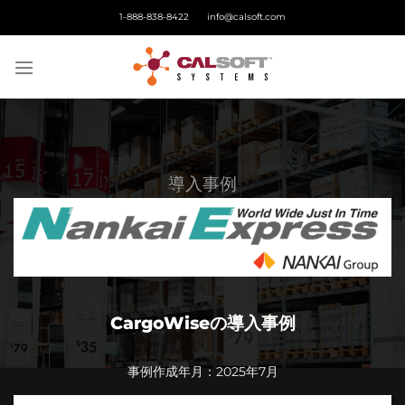
Skip
1-888-838-8422
info@calsoft.com
to
content
導⼊事例
CargoWiseの導入事例
事例作成年月：2025年7月