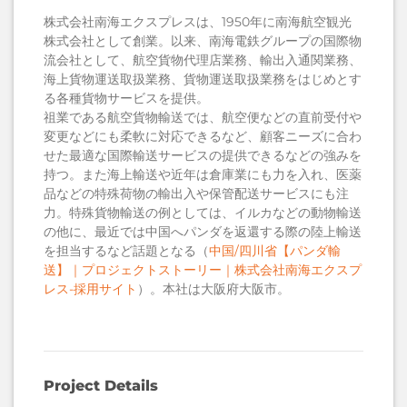
株式会社南海エクスプレスは、1950年に南海航空観光
株式会社として創業。以来、南海電鉄グループの国際物
流会社として、航空貨物代理店業務、輸出入通関業務、
海上貨物運送取扱業務、貨物運送取扱業務をはじめとす
る各種貨物サービスを提供。
祖業である航空貨物輸送では、航空便などの直前受付や
変更などにも柔軟に対応できるなど、顧客ニーズに合わ
せた最適な国際輸送サービスの提供できるなどの強みを
持つ。また海上輸送や近年は倉庫業にも力を入れ、医薬
品などの特殊荷物の輸出入や保管配送サービスにも注
力。特殊貨物輸送の例としては、イルカなどの動物輸送
の他に、最近では中国へパンダを返還する際の陸上輸送
を担当するなど話題となる（
中国/四川省【パンダ輸
送】｜プロジェクトストーリー｜株式会社南海エクスプ
レス-採用サイト
）。
本社は大阪府大阪市。
Project Details