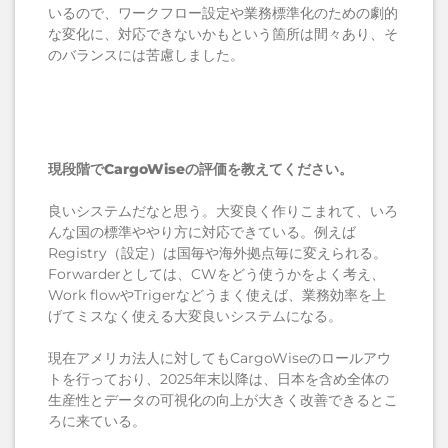
いるので、ワークフロー設定や業務標準化のための劇的
な変化に、対応できないかもという箇所は間々あり、そ
のバランスには苦慮しました。
現段階で
CargoWiseの評価を教えてください。
良いシステムだなと思う。大変良く作りこまれて、いろ
んな国の標準ややり方に対応できている。例えば
Registry（設定）は国毎や海外拠点毎に変えられる。
Forwarderとしては、CWをどう使うかをよく考え、
Work flowやTrigerなどうまく使えば、業務効率を上
げてミスなく使える大変良いシステムになる。
現在アメリカ法人に対してもCargoWiseのロールアウ
トを行っており、2025年末以降は、日本を含め全体の
生産性とデータの可視化の向上が大きく改善できるとこ
ろに来ている。