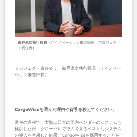
織戸康次執行役員
（ITイノベーション推進部長、プロジェク
ト責任者）
プロジェクト責任者： 織戸康次執行役員（ITイノベー
ション推進部長）
CargoWiseを選んだ理由や背景を教えてください。
選考の過程で、実際は日本の国内ベンダーのシステムも
検討したが、グローバルで導入できるベストなシステム
の導入を考慮した結果、CargoWiseを採用することを