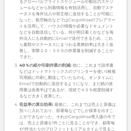
るグローバルフライトスケジュールや船社のスケジ
ュールなどから到着情報を有効活用し、自動でステ
ータスを海外法人や荷主様に送信することが可能に
なった。航空輸出などではCargoWiseのプレアラー
トを活用して、ハウスの情報や必要なドキュメント
などを自動送信している。何が明日着くかなどを海
外法人にも自動的にEmailで送付できるため、これ
ら書類やステータスにまつわる業務効率は大きく改
善し、実際２０－３０％の作業量を削減することが
できた。
40％の紙や印刷作業の削減:
他に、これまで請求書
などはドットマトリックスのプリンターを使い5枚複
写用紙に印刷し郵送していたものも、オンタイムに
Emailで自動的に送信するようになり、まだ紙の使
用量は改善半ばであるが、現状で４０％程度削減す
るなど大きく改善した。
収益率の算出効果:
最後に、これまでは売上と原価は
別々に入れており、部署毎などでしか採算を出すこ
とができなかった。それがCargoWise導入後の今で
は、売上と原価を1件ごとに見ることができ、顧客毎
や1件当たりのプロフィットもリアルタイムで見るこ