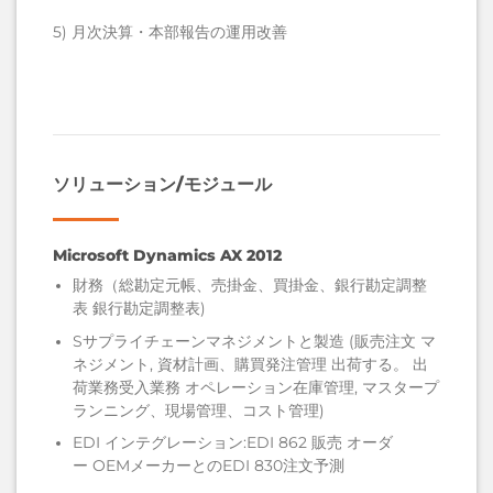
5)
月次決算・本部報告の運用改善
ソリューション/モジュール
Microsoft Dynamics AX 2012
財務（総勘定元帳、売掛金、買掛金、銀行勘定調整
表
銀行勘定調整表
)
S
サプライチェーンマネジメントと製造
(販売注文
マ
ネジメント
,
資材計画、購買発注管理
出荷する。
出
荷業務
受入業務
オペレーション
在庫管理
,
マスタープ
ランニング、現場管理、コスト管理
)
EDI
インテグレーション
:EDI 862 販売
オーダ
ー
OEMメーカーとのEDI 830注文予測