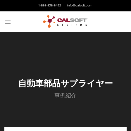
Skip
1-888-838-8422
info@calsoft.com
to
content
自動車部品サプライヤー
事例紹介