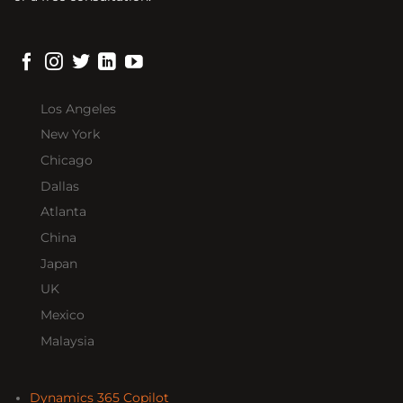
Los Angeles
New York
Chicago
Dallas
Atlanta
China
Japan
UK
Mexico
Malaysia
Dynamics 365 Copilot