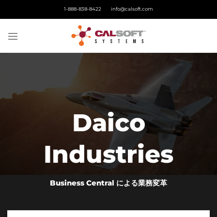
Skip
1-888-838-8422
info@calsoft.com
to
content
Daico
Industries
Business Central による業務変革