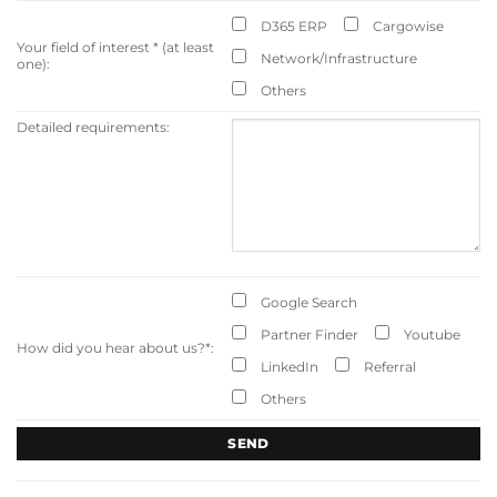
D365 ERP
Cargowise
Your field of interest
*
(at least
Network/Infrastructure
one):
Others
Detailed requirements:
Google Search
Partner Finder
Youtube
How did you hear about us?
*
:
LinkedIn
Referral
Others