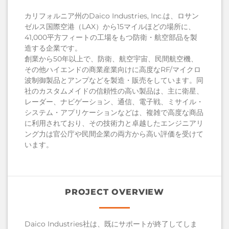
カリフォルニア州のDaico Industries, Inc.は、ロサン
ゼルス国際空港（LAX）から15マイルほどの場所に、
41,000平方フィートの工場をもつ防衛・航空部品を製
造する企業です。
創業から50年以上で、防衛、航空宇宙、民間航空機、
その他ハイエンドの商業産業向けに高度なRF/マイクロ
波制御製品とアンプなどを製造・販売をしています。同
社のカスタムメイドの信頼性の高い製品は、主に衛星、
レーダー、ナビゲーション、通信、電子戦、ミサイル・
システム・アプリケーションなどは、複雑で高度な商品
に利用されており、その技術力と卓越したエンジニアリ
ング力は官公庁や民間企業の両方から高い評価を受けて
います。
PROJECT OVERVIEW
Daico Industries社は、既にサポートが終了してしま