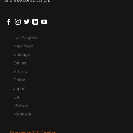
or a free consultation.
Los Angeles
New York
Chicago
Dallas
Atlanta
China
Japan
UK
Mexico
Malaysia
Dynamics 365 Copilot