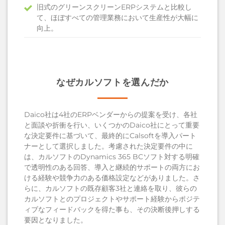
旧式のグリーンスクリーンERPシステムと比較し
て、ほぼすべての管理業務において生産性が大幅に
向上。
なぜカルソフトを選んだか
Daico社は4社のERPベンダーからの提案を受け、各社
と面談や折衝を行い、いくつかのDaico社にとって重要
な決定要件に基づいて、最終的にCalsoftを導入パート
ナーとして選択しました。考慮された決定要件の中に
は、カルソフトのDynamics 365 BCソフト対する明確
で透明性のある回答、導入と継続的サポートの両方にお
ける経験や競争力のある価格設定などがありました。さ
らに、カルソフトの既存顧客3社と連絡を取り、彼らの
カルソフトとのプロジェクトやサポート経験からポジテ
ィブなフィードバックを得た事も、その決断後押しする
要因となりました。