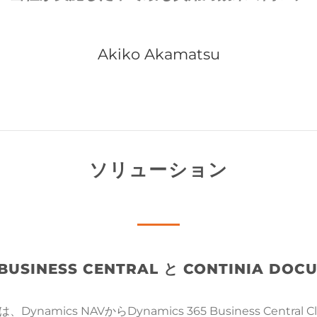
Akiko Akamatsu
ソリューション
 BUSINESS CENTRAL と CONTINIA DOC
s, Inc.は、Dynamics NAVからDynamics 365 Business C