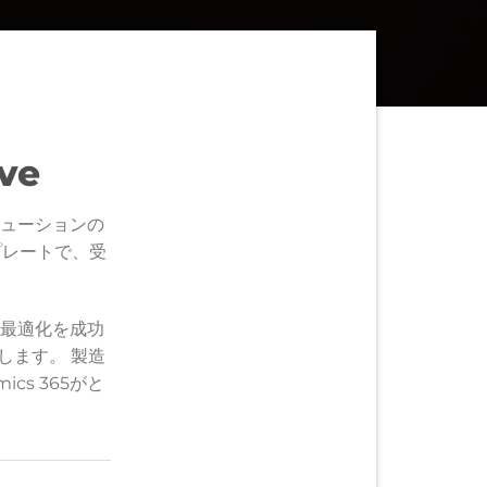
ve
ューションの
プレートで、受
。
最適化を成功
供します。 製造
s 365がと