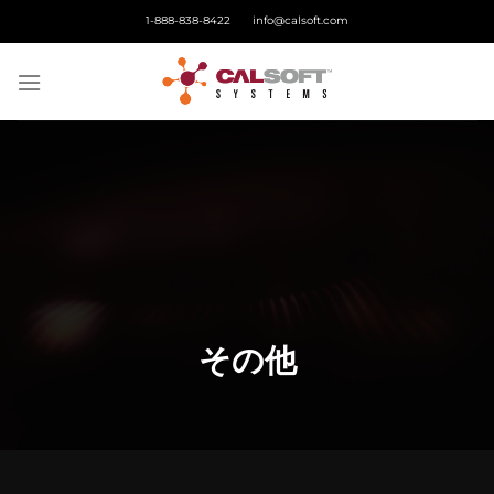
Skip
1-888-838-8422
info@calsoft.com
to
content
その他