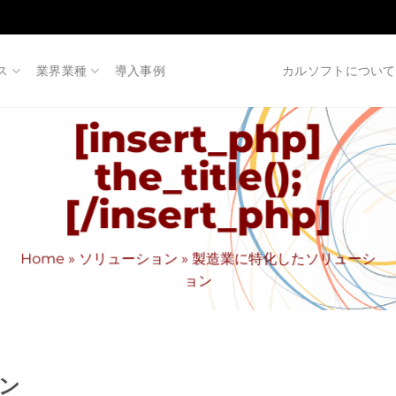
ス
業界業種
導入事例
カルソフトについて
[insert_php]
the_title();
[/insert_php]
Home
»
ソリューション
»
製造業に特化したソリューシ
ョン
ン