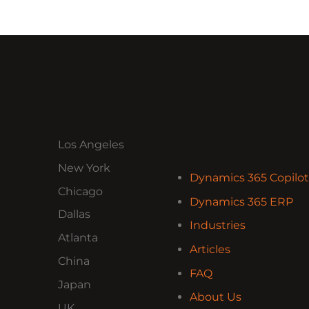
Los Angeles
New York
Dynamics 365 Copilot
Chicago
Dynamics 365 ERP
Dallas
Industries
Atlanta
Articles
China
FAQ
Japan
About Us
UK