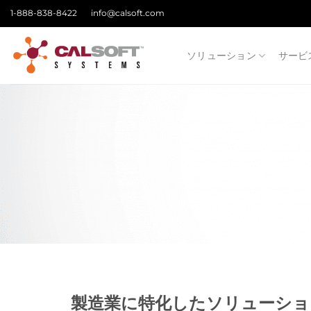
Skip
1-888-838-8422
info@calsoft.com
to
content
ソリューション
サービ
製造業に特化したソリューショ