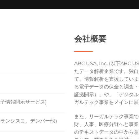
会社概要
ABC USA, Inc. (以下A
たデータ解析企業です。独自
て、情報解析を支援していま
る電子データの保全と調査・
証拠開示）」や、「デジタル
y(電子情報開示サービス)
ガルテック事業をメインに展
また、リーガルテック事業で
フランシスコ、デンバー他）
財、人事、医療分野へと事業
のテキストデータの中から意