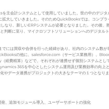
kBooksを主会計システムとして使用していました。世の中のデ
速に拡大していきました。そのためQuickBooksでは、コンプ
しなり、新しいERPシステムが必要となりました。その後、熟慮の
と判断に至り、マイクロソフトソリューションへのデジタルト
至るまでには買収や合併を行った経緯があり、社内のシステム数
Booksの他に、salesforce.com（サービス業務用）、Bl
pensify（経費精算）などで、それぞれが連携せず個別システムと
ynamics 365を中心としたシステム運用及び業務効率の向
理化やデータ連携がプロジェクトの大きなテーマの１つとなり
65の開発、追加モジュール導入、ユーザーサポートの強化