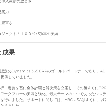
の導入実績の豊富さ
提案力
識の豊富さ
ロジェクトの１００％成功率の実績
と成果
のDynamics 365 ERPのゴールドパートナーであり、A
を提供していました。
析・定義を基に全体計画と解決策を立案し、その後すぐにER
での承認ワークフローの実装と強化、最大テーマの１つであったシ
を行いました。サポートに関しては、ABC USAはすぐに、
となりました。