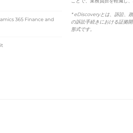
ことで、業務負担を軽減し、
*
eDiscoveryとは、訴
namics 365 Finance and
の訴訟手続きにおける証拠開
形式です。
it