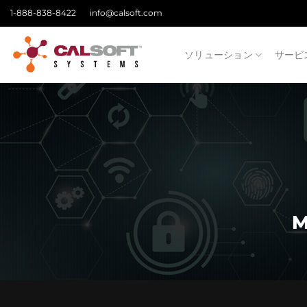
Skip
1-888-838-8422
info@calsoft.com
to
content
ソリューション
サービ
M