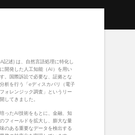
BC USA記述) は、自然言語処理に特化し
に開発した人工知能（AI）を用い
す。国際訴訟で必要な、証拠とな
分析を行う「eディスカバリ（電子
フォレンジック調査」というリー
開してきました。
培ったAI技術をもとに、金融、知
のフィールドを拡大し、膨大な量
味のある重要なデータを検出する