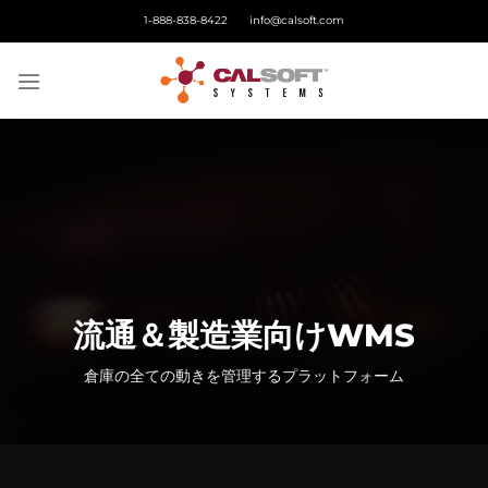
Skip
1-888-838-8422
info@calsoft.com
to
content
流通＆製造業向けWMS
倉庫の全ての動きを管理するプラットフォーム