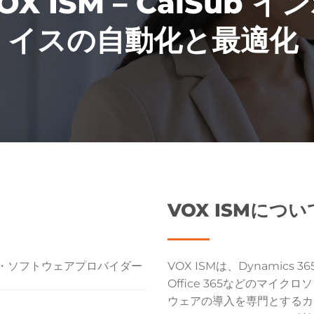
OX ISM – CalSub イ
イスの自動化と最適化
VOX ISMについ
・ソフトウェアプロバイダー
VOX ISMは、Dynamics 365
Office 365などのマイ
ウェアの導入を専門とするカナダのMi