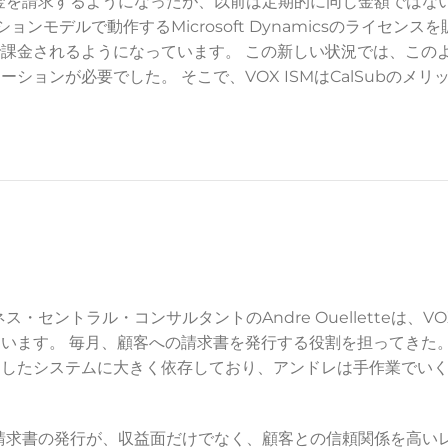
に料金を請求するようになったが、以前は定期的に同じ金額ではな
ションモデルで動作するMicrosoft Dynamicsのライセ
課金されるようになっています。 この新しい状況では、この
ションが必要でした。 そこで、VOX ISMはCalSubのメ
ス・セントラル・コンサルタントのAndre Ouelletteは、
います。 毎月、顧客への請求書を発行する役割を担ってきた。
としたシステムに大きく依存しており、アンドレは手作業でい
ーな請求書の発行が、収益面だけでなく、顧客との信頼関係を高