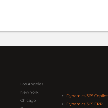
Los Angeles
New York
Dynamics 365 Copilot
Chicago
Dynamics 365 ERP