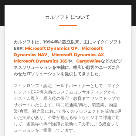
カルソフト
について
カルソフトは、1994年の設立以来、主にマイクロソフト
ERP:
Microsoft Dynamics GP
、
Microsoft
Dynamics NAV
、
Microsoft Dynamics AX
、
Microsoft Dynamics 365
や、
CargoWise
などのビジ
ネスソリューションを主軸に、幅広い顧客のニーズに合
わせたITソリューションを提供してきました。
マイクロソフト認定ゴールドパートナーとして、マイク
ロソフトERP導入前のシステムコンサルティングから、
システム導入、導入後の保守・教育までワンストップで
サポートいたします。特に流通業/商社、製造業、物流
業/倉庫、観光業において多くのプロジェクトを成功に導
いた実績があり、企業が抱える様々なビジネス課題に対
して、各業界の専門知識と最新のIT技術による総合ソリ
ューションをご提案しています。