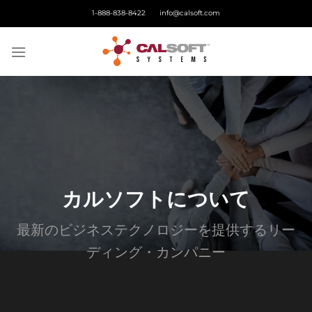
Skip
1-888-838-8422
info@calsoft.com
to
content
カルソフトについて
最新のビジネステクノロジーを提供する
リー
ディング・カンパニー