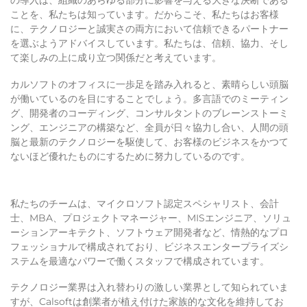
の導入は、組織のあらゆる部分に影響を与える大きな決断である
ことを、私たちは知っています。だからこそ、私たちはお客様
に、テクノロジーと誠実さの両方において信頼できるパートナー
を選ぶようアドバイスしています。私たちは、信頼、協力、そし
て楽しみの上に成り立つ関係だと考えています。
カルソフトのオフィスに一歩足を踏み入れると、素晴らしい頭脳
が働いているのを目にすることでしょう。多言語でのミーティン
グ、開発者のコーディング、コンサルタントのブレーンストーミ
ング、エンジニアの構築など、全員が日々協力し合い、人間の頭
脳と最新のテクノロジーを駆使して、お客様のビジネスをかつて
ないほど優れたものにするために努力しているのです。
私たちのチームは、マイクロソフト認定スペシャリスト、会計
士、MBA、プロジェクトマネージャー、MISエンジニア、ソリュ
ーションアーキテクト、ソフトウェア開発者など、情熱的なプロ
フェッショナルで構成されており、ビジネスエンタープライズシ
ステムを最適なパワーで働くスタッフで構成されています。
テクノロジー業界は入れ替わりの激しい業界として知られていま
すが、Calsoftは創業者が植え付けた家族的な文化を維持してお