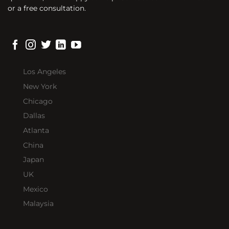
or a free consultation.
Los Angeles
New York
Chicago
Dallas
Atlanta
China
Japan
UK
Mexico
Malaysia