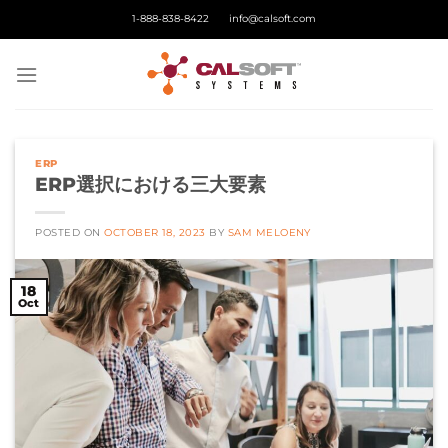
Skip
1-888-838-8422
info@calsoft.com
to
content
ERP
ERP選択における三大要素
POSTED ON
OCTOBER 18, 2023
BY
SAM MELOENY
18
Oct