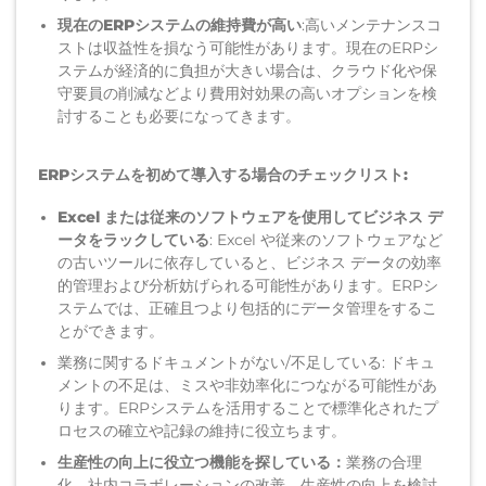
現在のERPシステムの維持
費が高い
:
高いメンテナンスコ
ストは収益性を損なう可能性があります。現在のERPシ
ステムが経済的に負担が大きい場合は、
クラウド化や
保
守要員の削減など
より費用対効果の高いオプションを検
討することも
必要になってきます
。
ERPシステムを初めて導入する場合
のチェックリスト
:
Excel
または従来のソフトウェアを使用してビジネス
デ
ータを
ラック
している
:
Excel
や従来のソフトウェアなど
の古いツールに依存していると、ビジネス
データ
の
効率
的
管理および分析
妨げられる可能性があります。ERPシ
ステム
で
は、
正確且つ
より包括的
にデータ管理をするこ
とが
できます。
業務に関するドキュメントがない
/
不足している
:
ドキュ
メント
の不足は
、
ミス
や
非
効率
化
につながる可能性があ
ります。ERPシステム
を活用することで標準化されたプ
ロセスの確立や記録
の維持に役立ちます。
生産性の向上に役立つ機能
を探している：
業務の合理
化、
社内
コラボレーションの改善、生産性の向上を検討