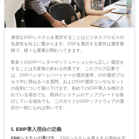
適切なERPシステムを選択することはビジネスプロセスの
生産性を向上に繋がります。ERPを選択する要件は通常複
雑で、様々な要素が関わってきます。
数多くのERPベンダーやソリューションから正しい選択を
することは大変骨の折れる作業です。このブログ記事で
は、ERPベンダーとパートナーの選択基準、ERP選択プロ
セス中に尋ねるべき質問、およびERP選択コンサルタント
の役割について掘り下げます。初めてのERP導入を検討さ
れている場合でも、既存のシステムのアップグレードを検
討している場合でも、このガイドがERPソフトウェアの選
択の一助になれば幸いです。
1. ERP導入理由の定義
ERPシステムの選び方
：
ERPシステムを導入する理由を定