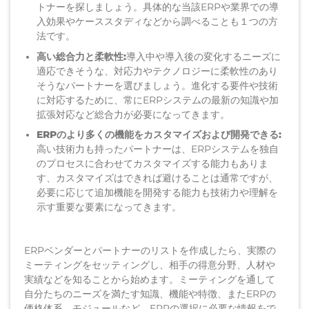
トナーを探しましょう。具体的
な
当該ERPや業界での導
入効果やケーススタディなどから調べること
も１つの方
法です。
高い
総合力と
柔軟性:
導入中や導入後の
変化するニーズに
適応でき
そうな、
対応
力
やテクノロジーに
柔軟性のあり
そうなパートナーを
選びましょう。
進化する要件
や技術
に対応するために、
常に
ERPシステム
の最新の知識や
加
拡張
対応など総合力が必要になってきます。
ERPのより多くの機能をカスタマイズおよび開発できる
:
高い
技術力も持った
パートナーは、ERPシステムを独自
のプロセスに合わせてカスタマイズする能力もありま
す、
カスタマイズはできれば避ける
ことは通常ですが、
必要に応じて追加機能を開発する能力も
技術力や理解を
示す
重要
な要素
になってきます
。
ERPベンダーとパートナーのリストを作成したら、実際の
ミーティングをセッティングし、相手の得意分野、人材や
実績などを知ることから始めます。ミーティングを通して
自分たちのニーズを満たす知識、機能や特徴、またERPの
価格体系、モジュールなど、ERPの選択に必要な情報をで