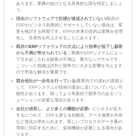
あります。業務の妨げとなる具体的な
因
を特定しま
しょ
う。
現在のソフトウェアで
目標
が達成されていない:
既存の
ERPがビジネス効果的にサポートしていない場合は、変
更を検討する時期です。ERP
の本来の目的は
業務を合理
化し、生産性を向上させること
にあります
。
既存のERPソフトウェアの欠点により効率が低下し
顧客
から不満が
寄せられて
いる：
業務や
ERPシステムによっ
て引き起こされる顧客の不満は、重大なシグナルです。
こういった指摘は
評判と競争力に
大きな
影響を与
えます
ので早急な解決が重要です。
競合他社
が
一歩先を
行っている
:
業界
内での
遅れ
の原因と
して
、ERPシステムが
技術の進歩
に追いついていない
可
能性があります。因って
より革新的で競争力のあるソリ
ューションが必要な場合があります。
会社が成長し、より多くの機能が必要
:
ビジネスが拡大
するにつれて、ERP
も
更なる自動化、データ連携や共有
など
進化が求められます
。新しいプロセスやデータ量の
増加に対応するために、追加機能が必要になる場合があ
ります。