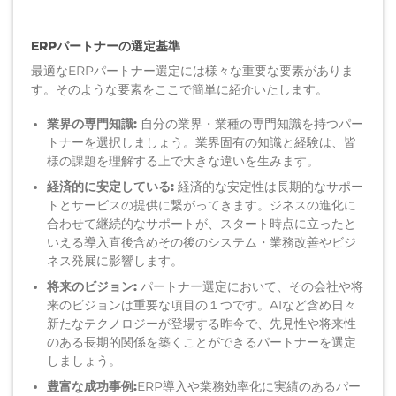
ERPパートナーの選定基準
最適なERPパートナー選定には様々な重要な要素がありま
す。そのような要素をここで簡単に紹介いたします。
業界
の
専門
知識
:
自分の
業界
・業種
の専門知識を持つパー
トナーを選択しま
しょう。
業界固有の知識
と経験
は、
皆
様
の課題
を理解する上で大きな違いを生
みます
。
経済
的に安定している:
経済的
な
安定性は
長期的なサポー
トとサービス
の提供に繋がってきます。ジネスの進化に
合わせて継続的なサポートが
、
スタート時点に立ったと
いえる
導入
直
後含めその後の
システム・業務
改善や
ビジ
ネス
発展
に影響
します。
将来のビジョン:
パートナー
選定において
、
その会社や将
来の
ビジョンは重要
な項目の１つ
です。
AIなど含め
日々
新たな
テクノロジーが
登場する昨今で
、
先見
性や将来性
の
ある
長期的関係を
築くことができる
パートナーを選定
しましょう。
豊富な
成功事例:
ERP導入
や業務効率化に実績のあるパー