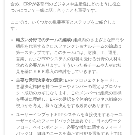
含め、ERPが各部門のビジネスや生産性にどのように役立
つかについて一緒に話し合うことも重要です。
ここでは、いくつかの重要事項とステップをご紹介しま
す：
幅広い分野
でのチームの編成
:
組織内のさまざまな部門や
機能を代表するクロスファンクショナルチーム
の
編成
は
第一ステップ
です
。このチームには、財務、IT、運用、
営業、およびERPシステムの影響を受ける分野の人材を
含める必要があります。
そういった各チーム
や人材
の知
見を基に
ＥＲＰ
導入の検討をしていきます。
主要な
意思決定者の選定
:
ERP プロジェクトを
ード
し、
意思決定権限を持つ
ーダーや
メンバーの選定はプロジェ
クト成功のカギになります
。
この
メンバーは
組織の目標
を明確に理解し、ERPの選択を全体的なビジネス戦略
の
視点から考え
、様々な決定をす
る
必要があります。
ユーザー
インプット
:
ERPシステムを直接使用する
キー
ユ
ーザーからのフィードバック
は
重要です。日々のワーク
フロー、ペインポイント、必要な機能に関するフィード
バックは、組織のニーズを満たすERPを選択する上で非