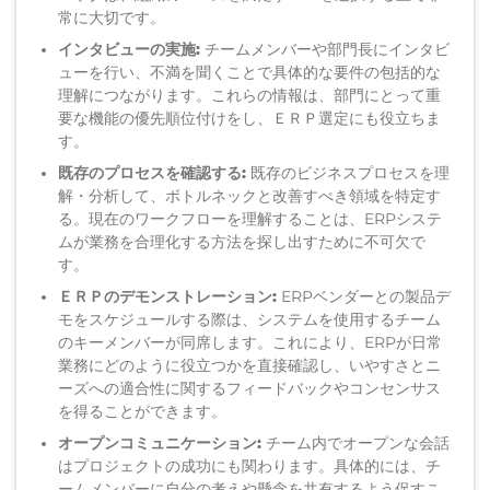
常に大切です。
インタビューの実施:
チームメンバーや部門長にインタビ
ューを行い、
不満を
聞くことで
具体的な要件
の
包括的
な
理解
につながります。これらの情報は、部門にとって重
要な機能
の
優先順位
付けをし、
ＥＲＰ選定に
も
役立ちま
す。
既存のプロセスを確認する:
既存のビジネスプロセスを
理
解・
分析して、ボトルネックと改善すべき領域を特定
す
る。
現在のワークフローを理解
することは、ERPシステ
ムが
業務
を合理化する方法を
探し出す
ために不可欠で
す。
ＥＲＰ
の
デモ
ンストレーション
:
ERPベンダーとの製品デ
モをスケジュールする際は、システムを使用するチーム
のキー
メンバーが同席します
。これにより、ERPが日常
業務にどのように役立つかを直接確認し、いやすさとニ
ーズへの適合性に関するフィードバック
やコンセンサス
を得ることができます。
オープン
コミュニケーション:
チーム内でオープンな会話
はプロジェクトの成功にも関わります。
具体的には
、
チ
ームメンバーに自分の考えや懸念を共有するよう促
すこ