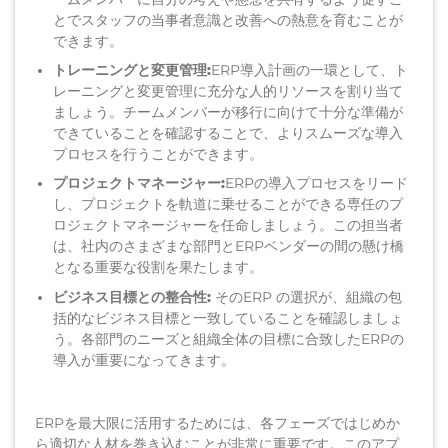
とで
スタッフの当事者意識と
改善への
熱意を育むことが
できます。
トレーニングと変更管理:
ERP導入計画の一環として、ト
レーニングと変更管理に
充分な人的
リソースを割り当て
ましょう
。
チームメンバーが移行に向けて十分な準備が
できていることを確認することで、
よりスムーズな導入
プロセスを
行うことができます。
プロジェクトマネージャー:
ERPの
導入
プロセスを
リード
し、プロジェクトを軌道に乗せることができる専任のプ
ロジェクトマネージャーを任命しま
しょう。
この担当者
は、
社内の
さまざまな部門とERPベンダーの間の
懸け橋
となる
重要な役割を果たします。
ビジネス目標との整合性:
その
ERP
の選択が、組織の包
括的なビジネス目標と一致していることを確認しま
しょ
う。各部門のニーズ
と組織全体の目標に合致したERPの
導入が重要になってきます。
ERPを最大限に活用するためには、各フェーズではじめか
ら適切な人材を巻き込むことが非常に重要です。このアプ