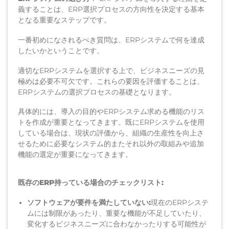
義することは、ERP選択プロセスの方向性を決定する基本
となる重要
なステップです。
一番初めに
なされるべき質問は
、
ERPシステムで
何を達成
したいか
ということです。
適切なERPシステムを選択する上で、ビジネスニーズの見
極めは必要不可欠です。これらの要因を評価することは、
ERPシステムの選択プロセスの基礎となります。
具体的には、導入の目的やERPシステム求める機能のリス
トを作成が重要となってきます。既にERPシステムを使用
している場合は、現状の評価から、組織の生産性を向上さ
せるために必要なシステム的またそれ以外の取組みや追加
機能の選定が重要になってきます。
既存のERP
持
っている
場合
のチェックリスト
:
ソフトウェアが要件を満たしていない:
現在のERPシステ
ムには制限があったり、重要な機能が不足していたり、
変化
するビジネスニーズに
合わなかったり
する可能性が