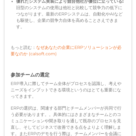
優れたシステム実装により競合他社が優位に立っている:
旧型の
システムの使用は他社と比較して
競争力の低下に
つながります
。
最新の
ERPシステムは
、
自動化やAIなど
も駆使し、企業の
競争力
自体
を高めることさえできま
す。
もっと読む：
なぜあなたの企業にERPソリューションが必
要なのか (calsoft.com)
参加チームの選定
ERP導入に際してチーム全体がプロセスを認識し、考えや
ニーズをインプットできる環境というのはとても重要にな
ってきます。
ERPの選択は、関連する部門とチームメンバーが共同で行
う必要があります。。具体的にはさまざまなチームとのコ
ミュニケーションや聞き取りを通して既存のプロセスを見
直し、そしてビジネスで改善できる点をよりよく理解しま
す。またERPのデモを行う際は、チームメンバーを会議に