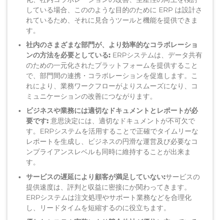
している場合、この
のような
目的のために
ERP は
設計さ
れ
ている
た
め、それに見合う
ツールと機能を提供できま
す。
社内のさまざまな部門が、より効率的なコラボレーショ
ン
の
方法を必要としている:
ERPシステムは、データ共有
のための一元化されたプラットフォームを提供すること
で、部門間の
連携・
コラボレーションを促進します。こ
れにより、
業務
ワークフローが
より
スムーズになり、コ
ミュニケーション
の
改善
につながります。
ビジネス
や業務
には適切なドキュメントとレポートが必
要です:
意思決定
には、適切なドキュメントが不可欠で
す。ERPシステム
を活用することで
正確でタイムリーな
レポートを生成し、ビジネスの円滑な運営
及び
必要な
コ
ンプライアンス
レベル
も同時に
維持することが出来ま
す。
サービスの
遅延により顧客が満足していない:
サービスの
提供速度は
、評判と収益に
密接にか
関わってきます
。
ERPシステムは
注文処理
やサポート業務など
を合理化
し、リードタイムを短縮するのに役立ちます。