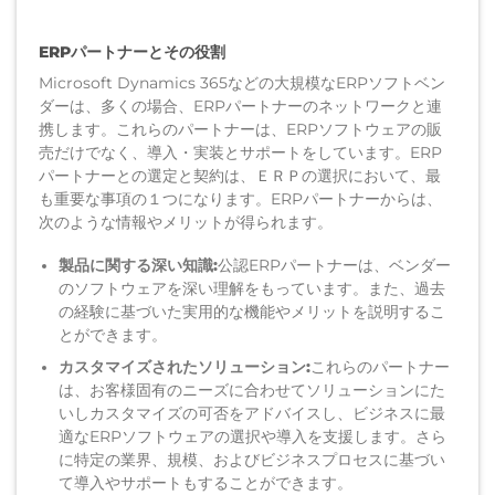
ERPパートナーとその役割
Microsoft Dynamics 365などの大規模なERPソフトベン
ダーは、多くの場合、ERPパートナーのネットワークと連
携します。これらのパートナーは、ERPソフトウェアの販
売だけでなく、導入・実装とサポートをしています。ERP
パートナーとの選定と契約は、ＥＲＰの選択において、最
も重要な事項の１つになります。ERPパートナーからは、
次のような情報やメリットが得られます。
製品に関する深い知識:
公認
ERPパートナーは、ベンダー
のソフトウェアを深
い
理解
をもっています
。また、
過去
の
経験に
基づいた
実用的な
機能
やメリット
を説明するこ
とができます。
カスタマイズされたソリューション:
これらのパートナー
は、お客様固有のニーズに合わせてソリューション
にた
いし
カスタマイズ
の可否をアドバイス
し
、ビジネスに最
適なERPソフトウェアの選択
や導入
を支援します。
さら
に
特定の業界、規模、およびビジネスプロセスに基づい
て
導入や
サポートもすることができます。