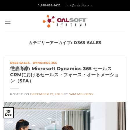
Skip
1-888-838-8422
info@calsoft.com
to
content
カテゴリーアーカイブ:
D365 SALES
D365 SALES
、
DYNAMICS 365
徹底考察: Microsoft Dynamics 365 セールス
CRMにおけるセールス・フォース・オートメーショ
ン（SFA）
POSTED ON
DECEMBER 19, 2023
BY
SAM MELOENY
19
Dec