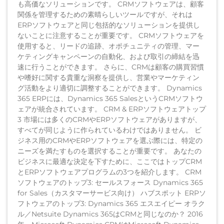
も高価なソリューションです。 CRMソフトウェアは、顧客
関係を管理するための素晴らしいツールですが、それは
ERPソフトウェアと同じ包括的なソリューションを提供し
ないことに注意することが重要です。 CRMソフトウェアを
使用すると、リードの追跡、オポチュニティの管理、マー
ケティングキャンペーンの自動化、および取引の締結を迅
速に行うことができます。 さらに、CRMは顧客の購買習慣
や嗜好に関する貴重な洞察を提供し、営業やマーケティン
グ活動をより適切に調整することができます。 Dynamics
365 ERPには、Dynamics 365 SalesというCRMソフトウ
ェアが統合されています。 CRM & ERPソフトウェアトップ
3 市場には多くのCRMやERPソフトウェアがありますが、
すべてが同じように作られているわけではありません。 ビ
ジネス用のCRMやERPソフトウェアを選ぶ際には、特定の
ニーズを満たすものを選択することが重要です。 あなたの
ビジネスに最適な決定を下すために、ここではトップCRM
とERPソフトウェアプログラムの3つを紹介します。 CRM
ソフトウェアのトップ3: セールスフォース Dynamics 365
for Sales（カスタマーサービス向け） ハブスポット ERPソ
フトウェアのトップ3: Dynamics 365 エスエイピー オラク
ル／Netsuite Dynamics 365はCRMと同じなのか？ 2016