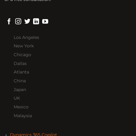
Los Angeles
New York
Chicago
Dallas
Atlanta
China
Japan
UK
Mexico
Malaysia
Dynamics 365 Copilot