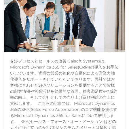
交渉プロセスとセールスの改善 Calsoft Systemsは、
Microsoft Dynamics 365 for Sales(CRM)の導入をお手伝
いしています。皆様の営業の強化や自動化による営業力強
化導入をサポートさせていただいております。弊社ではお
客様に合わせたSFAソリューションを提供することで皆様
の顧客情報や営業活動を効果的な管理、顧客満足度4や成約
率の向上、そして会社としての売り上げ及び利益の向上に
貢献します。 こちらの記事では、Microsoft Dynamics
365のSFA(Sales Force Automation)のコア機能を提供す
るMicrosoft Dynamics 365 for Salesについて解説しま
す。 SFA(セールス・フォース・オートメーション)はどの
ように役に立つのか? CRMシステムのメリットは幅広く認