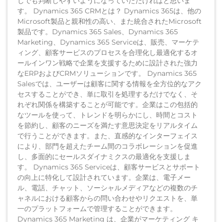
しでも判断しやすいようになっていただければと思いま
す。 Dynamics 365 CRMとは？ Dynamics 365は、他の
Microsoft製品と親和性の高い、また統合されたMicrosoft
製品です。Dynamics 365 Sales、Dynamics 365
Marketing、Dynamics 365 Serviceは、販売、マーケテ
ィング、顧客サービスのプロセスを合理化し最適化するオ
ールインワン戦略で企業を支援するために設計された強力
なERPおよびCRMソリューションです。 Dynamics 365
Salesでは、ユーザーは顧客に関する情報を全方位的なアク
セスすることができ、単に取引を処理するだけでなく、そ
れぞれ関係を構築することが可能です。企業はこの包括的
なツールを使って、トレンドを明らかにし、時間とコスト
を節約し、顧客のニーズを満たす意思決定をリアルタイム
で行うことができます。また、直感的なインターフェイス
により、部門を超えたチーム間のコラボレーションを促進
し、多面的にセールスダイナミクスの最適化を支援しま
す。 Dynamics 365 Serviceは、顧客サービスとサポート
の向上に特化して設計されています。企業は、電子メー
ル、電話、チャット、ソーシャルメディアなどの複数のチ
ャネルにおける顧客からの問い合わせやリクエストを、単
一のプラットフォームで管理することができます。
Dynamics 365 Marketing は、企業がマーケティング キ