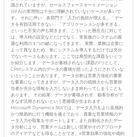
識されていますが、セールスフォースオートメーション
(SFA)の実用性は十分に理解されていないケースが多いで
す。 それに伴い、各部門で「入力の負担が増える」「デー
タを有効活用できない」「アプリケーションが多すぎる」
といった不安の声も聞きます。こういった懸念点に対して
は、導入時の設定などだけでなく、実装後のシステムの最
適な利用の１つの鍵になってきます。 実際、業務は企業に
よって異なるため、単にシステムを導入するだけでは充分
でないケースもあります。ここでは典型的な課題をいくつ
か紹介します。 データが蓄積されない 課題の1つとして、
CRMシステム内のデータの蓄積が思ったようにされていな
いということがあります。データ分析は営業力強化の重要
な要素になってきますが、データ入力の煩雑さから営業担
当者が充分な情報を入力しないまま終わってしまうことも
あります。 その結果、データが蓄積されず、顧客分析がで
きなず活用されないという悪循環が生まれます。
Microsoft Dynamics 365では、データ入力をより直感的
かつ簡易的に行う機能を備えており、貴重な営業情報のデ
ータ入力や取集をサポートします。また自動化されたデー
タ分析により、営業チームは新しい営業やそのアプローチ
のアイデアなども得ることができ、e営業効果の強化や成約