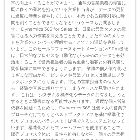
率の向上をすることができます。 通常の営業業務の障害に
既に多くの業務を抱えている営業担当者が、データの更新
に過度に時間を費やしてしまい、本業である顧客対応に時
間を割くことができなくなるというケースもお聞きしま
す。 Dynamics 365 for Sales は、日常の営業タスクの障
害になる入力作業を抑えることができ、またSFAのメリッ
トを営業のメンバーが理解することでこの課題を克服して
います。このセールスフォースオートメーション(SFA)機能
は、日常的なプロセスを自動化ながらSFAのデータも有効
活用することで営業担当者の最も重要な顧客との有意義な
関係構築に集中できるようにします。 業務の個人依存化 さ
まざまな理由から、ビジネスや営業プロセスは簡単にブラ
ックボックスになり得ます。特定の営業担当者の個人メ
モ、経験や直感に頼りすぎてしまうケースが見受けられま
す。 これは、システムを標準化やデータの共有をしようと
するときに障害になる可能性があります。 過度な個人営業
依存を回避するために、Dynamics 365 は個々人の営業ア
プローチだけでなくとベストプラクティスを基に標準化さ
れたプロセスのバランスよく提供できるシステムとなって
います。構造化されたフレームワークを使用することで、
販売プロセス全体の一貫性を維持しながら、個々の営業担