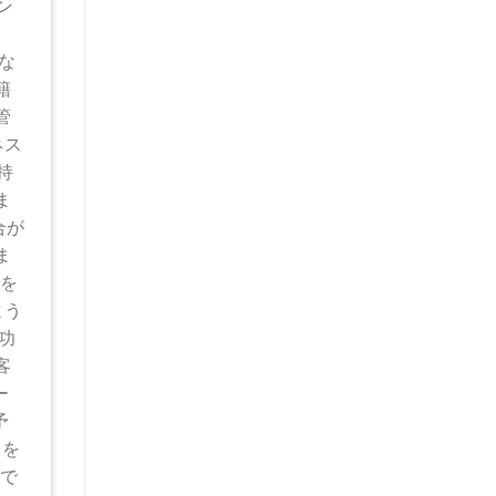
ン
、
な
籍
管
ネス
持
ま
合が
ま
Pを
よう
功
客
ー
予
タを
欠で