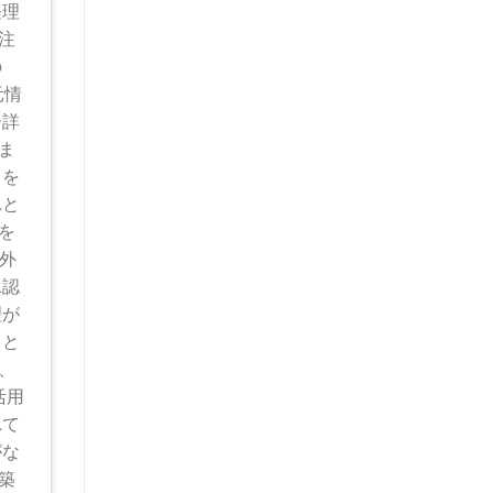
経理
注
の
元情
ー詳
ま
トを
れと
を
外
承認
理が
こと
、
活用
れて
がな
築