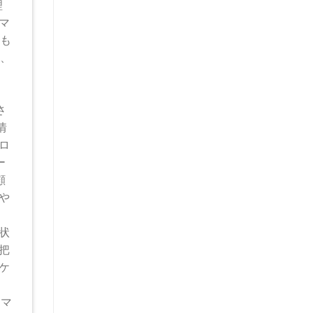
理
マ
 も
は、
さ
情
ロ
ー
顧
や
状
把
ケ
コマ