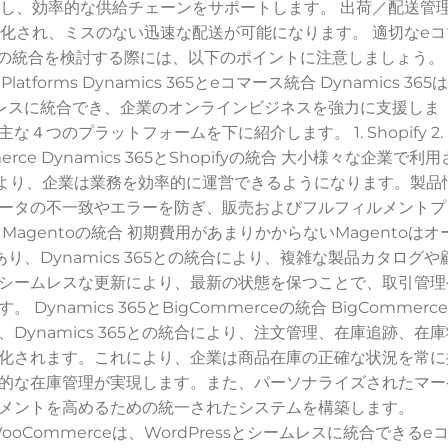
理し、効率的な供給チェーンをサポートします。 出荷／配送管
動化され、ミスのない迅速な配送が可能になります。 適切なeコ
コマースの統合を検討する際には、以下のポイントに注意しましょう。
n Platforms Dynamics 365とeコマース統合 Dynamics 365
レスに統合でき、企業のオンラインビジネスを強力に支援しま
主な４つのプラットフォームを下に紹介します。 1. Shopify 2.
ommerce Dynamics 365とShopifyの統合 大小様々な企業で利用
5の統合により、企業は業務を効率的に運営できるようになります。製品
ータの不一致やエラーを防ぎ、販売およびフルフィルメントプ
5とMagentoの統合 初期費用があまりかからないMagentoはオ
、Dynamics 365との統合により、複雑な製品カタログや
シームレスな更新により、最新の状態を保つことで、取引管理
namics 365とBigCommerceの統合 BigCommerce
ynamics 365との統合により、注文管理、在庫追跡、在庫
化されます。これにより、企業は商品在庫の正確な状況を常に
的な在庫管理が実現します。また、パーソナライズされたマー
メントを高めるための統一されたシステムを構築します。
合 WooCommerceは、WordPressとシームレスに統合できるe