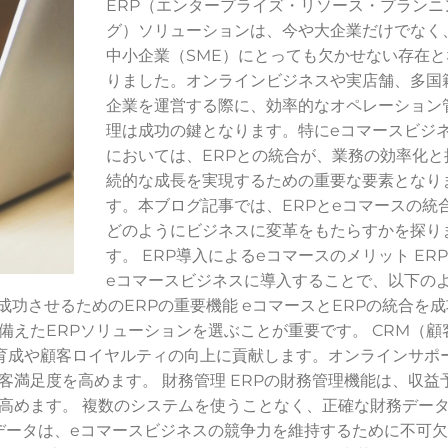
ERP（エンタープライズ・リソース・プランニ
グ）ソリューションは、今や大企業だけでなく
中小企業（SME）にとっても欠かせない存在と
りました。オンラインビジネスや実店舗、多国
企業を運営する際に、効率的なオペレーション
理は成功の鍵となります。特にeコマースビジ
においては、ERPとの統合が、業務の効率化と
続的な成長を実現するための重要な要素となり
す。本ブログ記事では、ERPとeコマースの統
どのようにビジネスに変革をもたらすかを探り
す。 ERP導入によるeコマースのメリット ER
eコマースビジネスに導入することで、以下の
成功させるためのERPの重要機能 eコマースとERPの統合を成
えたERPソリューションを選ぶことが重要です。 CRM（顧
の育成や顧客ロイヤルティの向上に貢献します。オンラインサポ
満足度を高めます。 財務管理 ERPの財務管理機能は、収益
高めます。 複数のシステムを使うことなく、正確な財務デー
庫データは、eコマースビジネスの競争力を維持するために不可