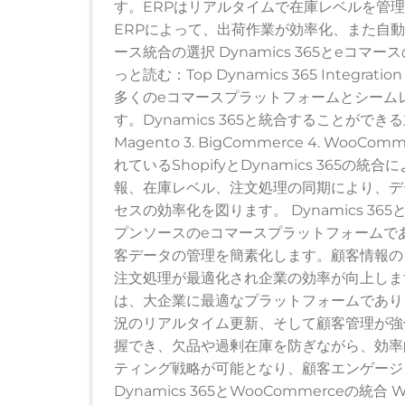
す。ERPはリアルタイムで在庫レベルを管
ERPによって、出荷作業が効率化、また自
ース統合の選択 Dynamics 365とe
っと読む：Top Dynamics 365 Integratio
多くのeコマースプラットフォームとシーム
す。Dynamics 365と統合することができる
Magento 3. BigCommerce 4. WooC
れているShopifyとDynamics 36
報、在庫レベル、注文処理の同期により、デ
セスの効率化を図ります。 Dynamics 36
プンソースのeコマースプラットフォームであり
客データの管理を簡素化します。顧客情報の
注文処理が最適化され企業の効率が向上します。 Dy
は、大企業に最適なプラットフォームであり、D
況のリアルタイム更新、そして顧客管理が強
握でき、欠品や過剰在庫を防ぎながら、効率
ティング戦略が可能となり、顧客エンゲージ
Dynamics 365とWooCommerceの統