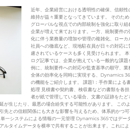
近年、企業経営における透明性の確保、信頼性
維持が益々重要となってきています。 そのため
グローバルな視点での内部統制を強化に取り組
企業が増えて来ております。一方、統制要件の
化に伴う業務量の増加や管理の複雑化、ローカ
社員への徹底など、現地駐在員が日々の対応に
慮されているケースも多く見受けられます。 本
ログ記事では、企業が抱えている一般的な課題
例に、統制要件への対応や監査基準の順守、業
全体の効率化を同時に実現する、Dynamics 36
の機能をご紹介します。 課題1：手作業による
処理 見積書や契約書、検収書などの書類を各担
者が紙で管理している場合、文書の証跡をたど
延が生じたり、最悪の場合紛失する可能性があります。 この
引先との信頼関係にも大きな影響を与えるため、体系的かつ可
一システムによる情報の一元管理 Dynamics 365ではデー
アルタイムデータを横串で共有することが出来ます。これによ