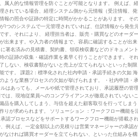
、属人的な情報管理を防ぐことが可能となります。 例えば、
理されている場合、経理システム側から元情報（受注情報、発
情報の照合や証跡の特定に時間がかかることがあります。 そ
の業務が1つのシステムで一元管理されていれば、仕訳情報から発生
です。それにより、 経理担当者は、販売・購買などのオーダ
が出来ます。や入力者の情報まで、容易に確認することが出来
注文ごとに署名済みの見積書、契約書、領収検収書などのドキュメン
時の証跡の収集・確認作業を素早く行うことができます。 そ
了しない、検収書類がないと売上が立てられないといった制限
能です。 課題2：標準化された社内申請・承認手続きの欠如 海
のような業務プロセスの欠如が挙げられます。 ・社内申請・
ールはあっても、メールや紙で管理されており、承認履歴の管
国では、現地従業員へのコンプライアンスが徹底されていない
備品を購入してしまう、与信を超えた顧客取引を行ってしまう
作りが求められます。 ソリューション ：ワークフロー機能を
5には、承認プロセスなどをサポートするワークフロー機能が搭載さ
で、例えば、一定金額以上の見積りは営業マネージャーの承認
がなければ購買オーダーを立てられない、といった仕組みを構