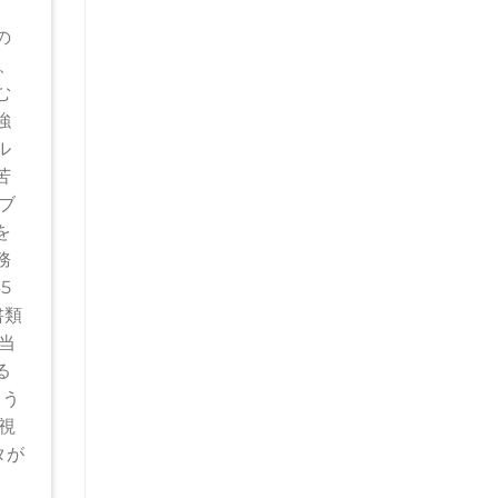
の
、
む
強
ル
苦
ブ
を
務
5
書類
当
る
よう
視
タが