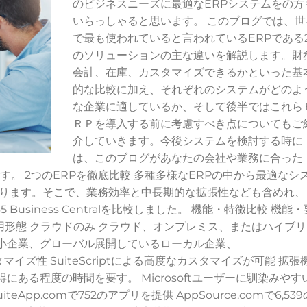
のビジネスニーズに最適なERPシステムをの方
いらっしゃると思います。 このブログでは、世
で最も使われていると言われているERPである
のソリューションの主な違いを解説します。財
会計、在庫、カスタマイズできるかといった基
的な比較に加え、それぞれのシステムがどのよ
な企業に適しているか、そして後半ではこれら
ＲＰを導入する前に考慮すべき点についてもご
介していきます。今後システムを検討する時に
は、このブログがあなたの会社や業務に合った
す。 2つのERPを徹底比較 多種多様なERPの中から最適なシ
ります。そこで、業務効率と中長期的な拡張性なども含めれ、
ics 365 Business Centralを比較しました。 機能・特徴比較 機能
l システム利用形態 クラウドのみ クラウド、オンプレミス、またはハイブ
中小企業、グローバル展開しているローカル企業、
業 カスタマイズ性 SuiteScriptによる高度なカスタマイズが可能 拡張
にある程度の時間を要す。 Microsoftユーザーに馴染みやす
iteApp.comで752のアプリを提供 AppSource.comで6,539