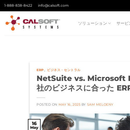
Skip
1-888-838-8422
info@calsoft.com
to
content
ソリューション
サービ
ERP
、
ビジネス・セントラル
NetSuite vs. Microsoft
社のビジネスに合った ER
POSTED ON
MAY 16, 2025
BY
SAM MELOENY
16
May