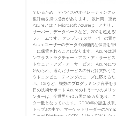
ているため、デバイスやオペレーティングシ
復計画を持つ必要があります。 数日間、重要な
Azureとは？ Microsoft Azure
サーバー、データベースなど、200を超え
フォームです。 オンプレミスサーバーの置
Azureユーザーのデータの物理的な保管を
ーに保管されることになります。 Azureは
ンフラストラクチャー・アズ・ア・サービス） 
トウェア・アズ・ア・サービス） Azureにつ
始められ、選んだサービスの分だけ支払う従量
ウドコンピューティングのニーズに応えるためにA
Js、C#など、複数のプログラミング言語をサポー
日の技術サポート Azureのもう一つのメリ
ンターは、全世界/140カ国に55カ所あり
ター数となっています。 2008年の誕生以来、M
トップ3の中で、マーケットリーダーのAmazon 
Cloud Platform（GCP）を抜いて2位にな