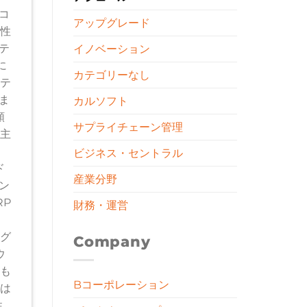
コ
アップグレード
全性
テ
イノベーション
に
カテゴリーなし
リテ
ま
カルソフト
頻
サプライチェーン管理
の主
ビジネス・セントラル
ド
産業分野
ン
RP
財務・運営
ング
Company
ウ
なも
Bコーポレーション
には
性、