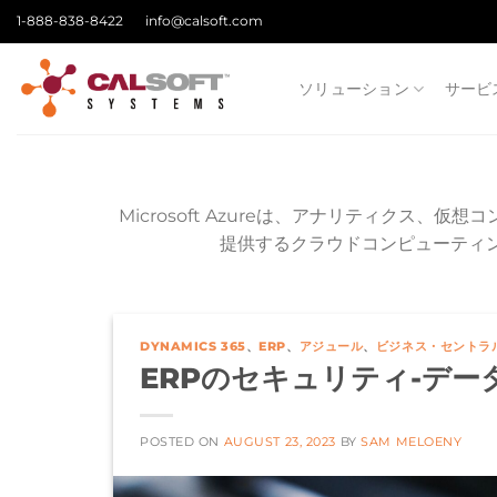
Skip
1-888-838-8422
info@calsoft.com
to
content
ソリューション
サービ
Microsoft Azureは、アナリティク
提供するクラウドコンピューティ
DYNAMICS 365
、
ERP
、
アジュール
、
ビジネス・セントラ
ERPのセキュリティ-デー
POSTED ON
AUGUST 23, 2023
BY
SAM MELOENY