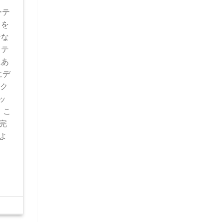
ーテ
スを
ジな
ステ
にあ
にデ
、ク
ッ
 こ
完
よ