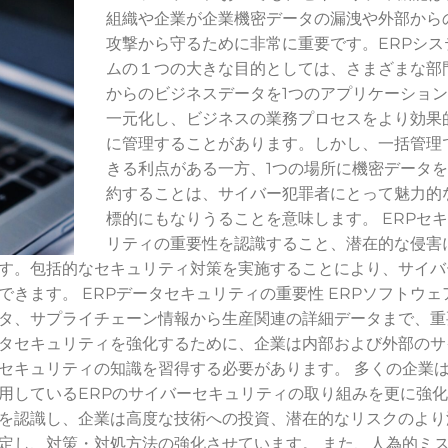
組織や企業が企業機密データの漏洩や外部から
攻撃から守るために非常に重要です。ERPシス
ムの１つの大きな目的としては、さまざまな部
からのビジネスデータを1つのアプリケーショ
一元化し、ビジネスの業務プロセスをより効果
に管理することがあります。しかし、一括管理
きる利点がある一方、1つの場所に機密データ
約することは、サイバー犯罪者にとって魅力的
標的にもなりうることを意味します。 ERPセ
リティの重要性を認識すること、潜在的な侵害
す。包括的なセキュリティ対策を実施することにより、サイバ
きます。 ERPデータセキュリティの重要性 ERPソフトウェ
タ、サプライチェーン情報から生産関連の詳細データまで、重
タセキュリティを強化するために、企業は内部および外部のサ
セキュリティの知識を習得する必要があります。 多くの企業
用しているERPのサイバーセキュリティの取り組みを更に強
を認識し、企業は高度な技術への投資、潜在的なリスクのより
定し、対策・対処方法の強化させています。 また、人為的ミ