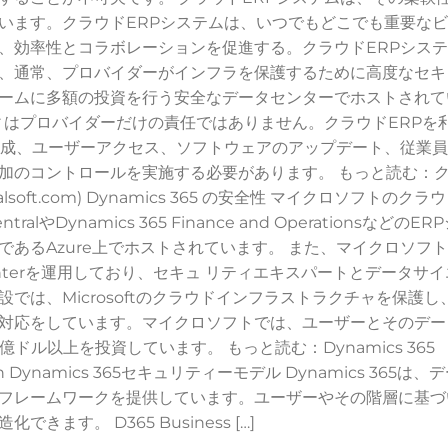
います。クラウドERPシステムは、いつでもどこでも重要な
、効率性とコラボレーションを促進する。クラウドERPシス
、通常、プロバイダーがインフラを保護するために高度なセキ
ームに多額の投資を行う安全なデータセンターでホストされて
ィはプロバイダーだけの責任ではありません。クラウドERPを
作成、ユーザーアクセス、ソフトウェアのアップデート、従業
加のコントロールを実施する必要があります。 もっと読む：
oft.com) Dynamics 365 の安全性 マイクロソフトのクラ
tralやDynamics 365 Finance and OperationsなどのER
あるAzure上でホストされています。 また、マイクロソフ
ations Centerを運用しており、セキュ リティエキスパートとデータサ
では、Microsoftのクラウドインフラストラクチャを保護し
対応をしています。マイクロソフトでは、ユーザーとそのデー
ドル以上を投資しています。 もっと読む：Dynamics 365
ft Learn Dynamics 365セキュリティーモデル Dynamics 365は、
フレームワークを提供しています。ユーザーやその階層に基づ
す。 D365 Business […]