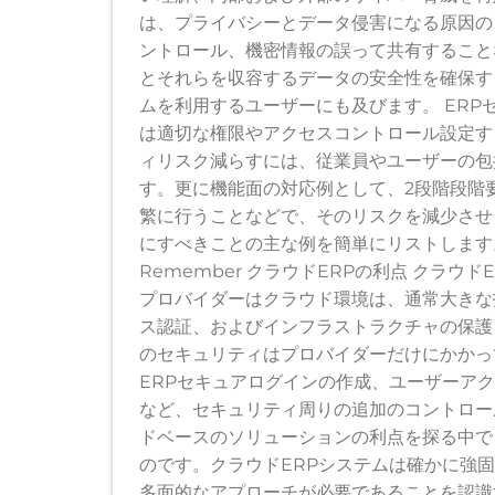
は、プライバシーとデータ侵害になる原因の
ントロール、機密情報の誤って共有すること
とそれらを収容するデータの安全性を確保す
ムを利用するユーザーにも及びます。 ERP
は適切な権限やアクセスコントロール設定す
ィリスク減らすには、従業員やユーザーの包
す。更に機能面の対応例として、2段階段階
繁に行うことなどで、そのリスクを減少させ
にすべきことの主な例を簡単にリストします。 もっと読む
Remember クラウドERPの利点 クラ
プロバイダーはクラウド環境は、通常大きな
ス認証、およびインフラストラクチャの保護
のセキュリティはプロバイダーだけにかかっ
ERPセキュアログインの作成、ユーザーア
など、セキュリティ周りの追加のコントロール
ドベースのソリューションの利点を探る中で
のです。クラウドERPシステムは確かに強
多面的なアプローチが必要であることを認識