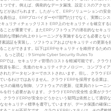
１つです。例えば、偶発的なデータ漏洩、設定ミスのアクセス
などがあげられます。したがって、ERPソリューションの安
る責任は、ERPプロバイダーやIT部門だけでなく、実際にシス
セキュリティチェックリスト ERP上のセキュリティを確立する
ることが重要です。またERPソフトウェアの潜在的なセキュ
括的な理解の向上やトレーニングを実施するなども必要となり
要素認証を実装し、ソフトウェアおよびセキュリティの更新を
ることができます。以下はERPセキュリティを維持するため
：9 Simple Cyber Security Rules To
ウドERPでは、セキュリティ管理のコストを軽減可能です。クラウ
投資を基に、先進のセキュリティテクノロジー、コンプライア
されたデータセンターでホストされいます。但し、クラウドE
ているわけではありません。クラウドERPを採用する企業は、
クセスの厳格な制御、ソフトウェアの更新、従業員のトレーニ
を行う必要があります。 クラウドERPの安全性 企業がクラ
、クラウドERPが安全かどうかという疑問は依然として適切
固なセキュリティ標準を遵守していますが、データ保護の確保
することが不可欠です。 クラウドERPシステムは、その柔軟