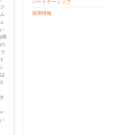
パートナーシップ
ビジ
採用情報
テム
ュ
い
利用
員の
クラ
ウド
Pシ
トは
イエ
、
タ
デー
い