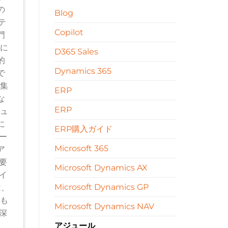
の
Blog
テ
Copilot
門
ンに
D365 Sales
的
Dynamics 365
で
を集
ERP
な
ERP
キュ
に
ERP購入ガイド
ー
Microsoft 365
ア
要
Microsoft Dynamics AX
イ
Microsoft Dynamics GP
は、
化も
Microsoft Dynamics NAV
深
ス
アジュール