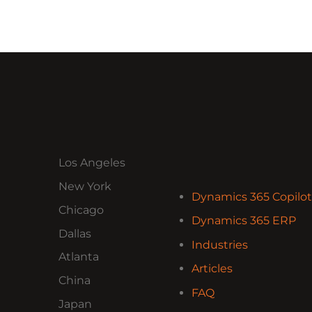
Los Angeles
New York
Dynamics 365 Copilot
Chicago
Dynamics 365 ERP
Dallas
Industries
Atlanta
Articles
China
FAQ
Japan