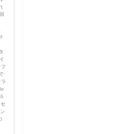
れ
回
、
ト
タ
イ
ソフ
で
クラ
e
5
タセ
セン
の