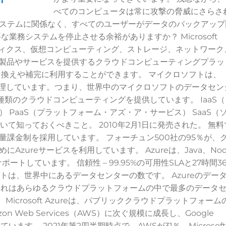
べてのコンピュータは常に攻撃の脅威にさらさ
ステムに関係なく、すべてのユーザーがデータのバックアップ
業務システムを停止させる余裕がありますか？ Microsoft
は、アナリティクス、仮想コンピューティング、ストレージ、ネットワーク
る製品やサービスを提供するクラウドコンピューティングプラッ
き換えや補完に利用することができます。 マイクロソフトは、
管理しています。つまり、世界中のマイクロソフトのデータセン
3種類のクラウドコンピューティングを提供しています。 IaaS（
PaaS（プラットフォーム・アズ・ア・サービス） SaaS（
いて知っておくべきこと。 2010年2月1日に発売された。 無料
課金制を採用しています。 フォーチュン500社の95％が、
zureサービスを利用しています。 Azureは、Java、Nod
トしています。 信頼性 – 99.95%の可用性SLAと27時間36
ットは、世界中にあるデータセンターの数です。 Azureのデー
、これはあらゆるクラウドプラットフォームの中で最多のデータ
icrosoft Azureは、パブリッククラウドプラットフォーム
Web Services（AWS）に次ぐ規模に成長し、Google
っています。 2021年第2四半期時点で、AWSが31％、Microsoft