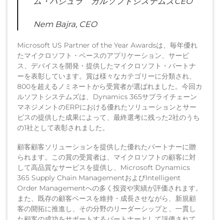
ム・バジュラ カルソフトシステムズCEO
Nem Bajra, CEO
Microsoft US Partner of the Year Awardsは、毎年優れ
たマイクロソフト・ベースのアプリケーション、サービ
ス、デバイスを開発・提供したマイクロソフト・パートナ
ーを表彰しています。賞は様々なカテゴリーに分類され、
800を超えるノミネートから受賞者が選ばれました。今回カ
ルソフトシステムズは、Dynamics 365サプライチェーン
マネジメントのERPにおける優れたソリューションとサー
ビスの提供した成果によって、最終選考に残った2社のうち
の1社として表彰されました。
顧客顧客ソリューションを提供した優れたパートナーに贈
られます。この賞の受賞者は、マイクロソフトの顧客に対
して高品質なサービスを提供し、Microsoft Dynamics
365 Supply Chain ManagementおよびIntelligent
Order Managementへの多く投資や実績が評価されます。
また、既存の顧客ベースを維持・成長させながら、新規顧
客の開拓に推進し、その分野のリーダーシップと、一貫し
た顧客の成功をサポートするパートナーとして評価されて