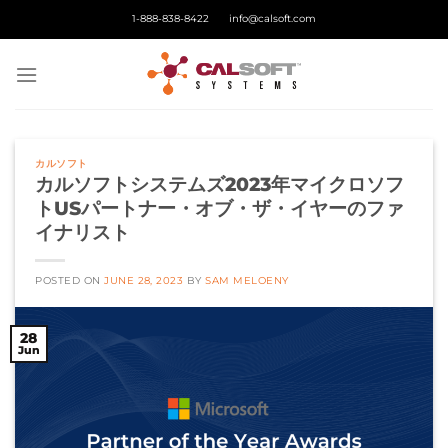
Skip
1-888-838-8422
info@calsoft.com
to
content
カルソフト
カルソフトシステムズ2023年マイクロソフ
トUSパートナー・オブ・ザ・イヤーのファ
イナリスト
POSTED ON
JUNE 28, 2023
BY
SAM MELOENY
28
Jun