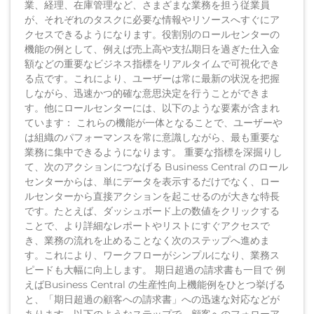
業、経理、在庫管理など、さまざまな業務を担う従業員
が、それぞれのタスクに必要な情報やリソースへすぐにア
クセスできるようになります。役割別のロールセンターの
機能の例として、例えば売上高や支払期日を過ぎた仕入金
額などの重要なビジネス指標をリアルタイムで可視化でき
る点です。これにより、ユーザーは常に最新の状況を把握
しながら、迅速かつ的確な意思決定を行うことができま
す。他にロールセンターには、以下のような要素が含まれ
ています： これらの機能が一体となることで、ユーザーや
は組織のパフォーマンスを常に意識しながら、最も重要な
業務に集中できるようになります。 重要な指標を深掘りし
て、次のアクションにつなげる Business Central のロール
センターからは、単にデータを表示するだけでなく、ロー
ルセンターから直接アクションを起こせるのが大きな特長
です。たとえば、ダッシュボード上の数値をクリックする
ことで、より詳細なレポートやリストにすぐアクセスで
き、業務の流れを止めることなく次のステップへ進めま
す。これにより、ワークフローがシンプルになり、業務ス
ピードも大幅に向上します。 期日超過の請求書も一目で 例
えばBusiness Central の生産性向上機能例をひとつ挙げる
と、「期日超過の顧客への請求書」への迅速な対応などが
あります。以下のようなステップで、顧客へのフォローア