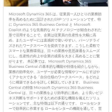
Microsoft Dynamics 365 は、従業員一人ひとりの業務効
率を高めるために設計されたERP ソリューションです。特
に Dynamics 365 Business Central と Microsoft
Copilot のような先進的な AI テクノロジーが組合わされた
形で活用することで、企業は従業員の生産性を大幅に高
め、またユーザーには直感的で使いやすい、パーソナライ
ズされたワークスペースを提供できます。こうした柔軟で
スマートな業務環境は、日々の業務や意思疎通をスムーズ
にし、生産性の向上や企業の成長を大きく高めることに繋
がります。 本記事では、Microsoft Dynamics 365
Business Central の基本的な機能や特徴を紹介しながら、
業務の効率化や、ユーザーが必要な情報やツールにすばや
くアクセスできる「自分仕様のワークスペース」をどのよ
うに構築できるかを詳しく解説していきます。 Business
Central の特徴 Microsoft Dynamics 365 Business
Central は、日々の業務をより効率的に進め、より良いビジ
ネス判断をサポートするための多彩な機能を備えたソリュ
ーションです。主な特徴は以下の通りです。 ロールセンタ
ーで効率的に作業する ロールセンターの機能を通して 、営