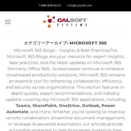
Skip
1-888-838-8422
info@calsoft.com
to
content
カテゴリーアーカイブ:
MICROSOFT 365
Microsoft 365 Blogs – Insights & Best PracticesThe
Microsoft 365 Blogs are your resource for expert insights,
best practices, and the latest updates on Microsoft 365
(formerly Office 365). As businesses continue to embrace
cloud-based productivity solutions, Microsoft 365 remains
an essential tool for enhancing collaboration, efficiency,
and security across organizations. This section features in-
depth guides, expert recommendations, and industry
updates covering key Microsoft 365 applications, including
Teams, SharePoint, OneDrive, Outlook, Power
Automate
, and more. Whether you’re looking to improve
remote collaboration, streamline document management,
or leverage AI-powered automation, our articles provide
actionable strategies to help businesses maximize their