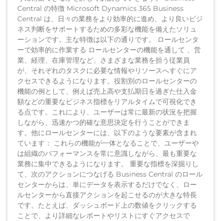
Central の特徴 Microsoft Dynamics 365 Business
Central は、日々の業務をより効率的に進め、より良いビジ
ネス判断をサポートするための多彩な機能を備えたソリュ
ーションです。主な特徴は以下の通りです。 ロールセンタ
ーで効率的に作業する ロールセンターの機能を通して 、営
業、経理、在庫管理など、さまざまな業務を担う従業員
が、それぞれのタスクに必要な情報やリソースへすぐにア
クセスできるようになります。役割別のロールセンターの
機能の例として、例えば売上高や支払期日を過ぎた仕入金
額などの重要なビジネス指標をリアルタイムで可視化でき
る点です。これにより、ユーザーは常に最新の状況を把握
しながら、迅速かつ的確な意思決定を行うことができま
す。他にロールセンターには、以下のような要素が含まれ
ています： これらの機能が一体となることで、ユーザーや
は組織のパフォーマンスを常に意識しながら、最も重要な
業務に集中できるようになります。 重要な指標を深掘りし
て、次のアクションにつなげる Business Central のロール
センターからは、単にデータを表示するだけでなく、ロー
ルセンターから直接アクションを起こせるのが大きな特長
です。たとえば、ダッシュボード上の数値をクリックする
ことで、より詳細なレポートやリストにすぐアクセスで