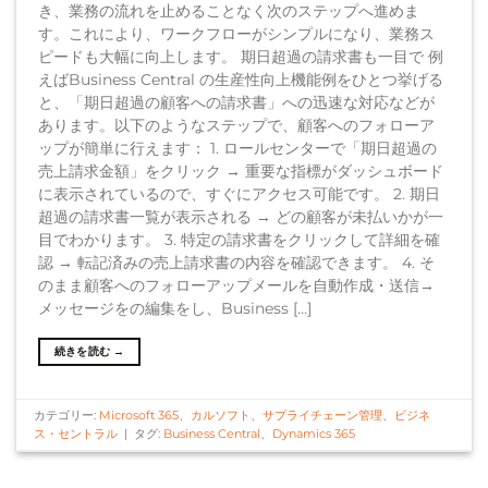
き、業務の流れを止めることなく次のステップへ進めま
す。これにより、ワークフローがシンプルになり、業務ス
ピードも大幅に向上します。 期日超過の請求書も一目で 例
えばBusiness Central の生産性向上機能例をひとつ挙げる
と、「期日超過の顧客への請求書」への迅速な対応などが
あります。以下のようなステップで、顧客へのフォローア
ップが簡単に行えます： 1. ロールセンターで「期日超過の
売上請求金額」をクリック → 重要な指標がダッシュボード
に表示されているので、すぐにアクセス可能です。 2. 期日
超過の請求書一覧が表示される → どの顧客が未払いかが一
目でわかります。 3. 特定の請求書をクリックして詳細を確
認 → 転記済みの売上請求書の内容を確認できます。 4. そ
のまま顧客へのフォローアップメールを自動作成・送信→
メッセージをの編集をし、Business […]
続きを読む
→
カテゴリー:
Microsoft 365
、
カルソフト
、
サプライチェーン管理
、
ビジネ
ス・セントラル
|
タグ:
Business Central
、
Dynamics 365