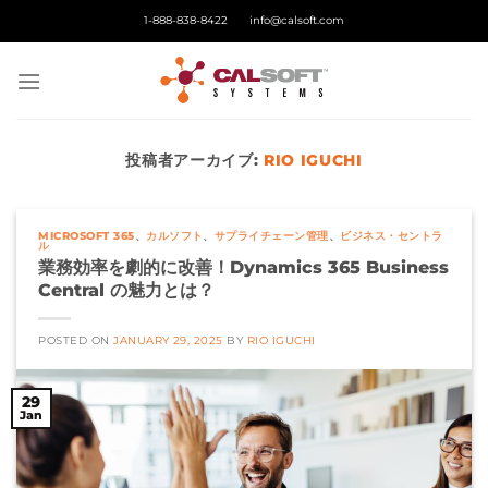
Skip
1-888-838-8422
info@calsoft.com
to
content
投稿者アーカイブ:
RIO IGUCHI
MICROSOFT 365
、
カルソフト
、
サプライチェーン管理
、
ビジネス・セントラ
ル
業務効率を劇的に改善！Dynamics 365 Business
Central の魅力とは？
POSTED ON
JANUARY 29, 2025
BY
RIO IGUCHI
29
Jan