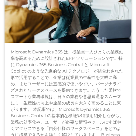
Microsoft Dynamics 365 は、従業員一人ひとりの業務効
率を高めるために設計されたERP ソリューションです。特
に Dynamics 365 Business Central と Microsoft
Copilot のような先進的な AI テクノロジーが組合わされた
形で活用することで、企業は従業員の生産性を大幅に高
め、またユーザーには直感的で使いやすい、パーソナライ
ズされたワークスペースを提供できます。こうした柔軟で
スマートな業務環境は、日々の業務や意思疎通をスムーズ
にし、生産性の向上や企業の成長を大きく高めることに繋
がります。 本記事では、Microsoft Dynamics 365
Business Central の基本的な機能や特徴を紹介しながら、
業務の効率化や、ユーザーが必要な情報やツールにすばや
くアクセスできる「自分仕様のワークスペース」をどのよ
うに構築できるかを詳しく解説していきます。 Business