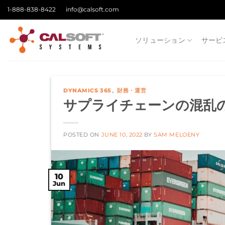
Skip
1-888-838-8422
info@calsoft.com
to
content
ソリューション
サービ
DYNAMICS 365
、
財務・運営
サプライチェーンの混乱
POSTED ON
JUNE 10, 2022
BY
SAM MELOENY
10
Jun