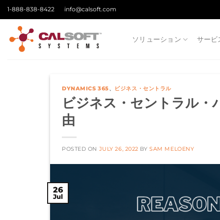
Skip
1-888-838-8422
info@calsoft.com
to
content
ソリューション
サービ
DYNAMICS 365
、
ビジネス・セントラル
ビジネス・セントラル・
由
POSTED ON
JULY 26, 2022
BY
SAM MELOENY
26
Jul