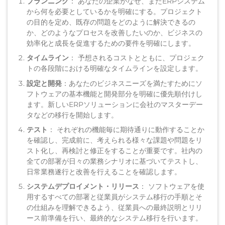
プランニング
： あなたの企業がなぜ、またERPシステム
から何を必要としているかを明確にする。プロジェクト
の目的を定め、既存の問題をどのように解決できるの
か、どのようなプロセスを改善したいのか、ビジネスの
効率化と成長を促進するための要件を明確にします。
タイムライン
： 予想されるコストとともに、プロジェク
トの各段階における明確なタイムラインを設定します。
設定と開発
：あなたのビジネスニーズを満たすためにソ
フトウェアの基本機能と開発部分を明確に優先順付けし
ます。新しいERPソリューションに会社のマスターデー
タなどの移行を開始します。
テスト
： それぞれの機能毎に期待通りに動作することか
を確認し、完成前に、考えられる様々な課題や問題をリ
スト化し、再検討と修正をすることが重要です。社内の
全ての部署が日々の業務シナリオに基づいてテストし、
日常業務遂行と改善を行えることを確認します。
システムデプロイメント・リリース
： ソフトウェアを使
用するすべての部署と従業員がシステム移行の手順とそ
の仕組みを理解できるよう、従業員への最終説明とリリ
ース前準備を行い、最終的なシステム移行を行います。