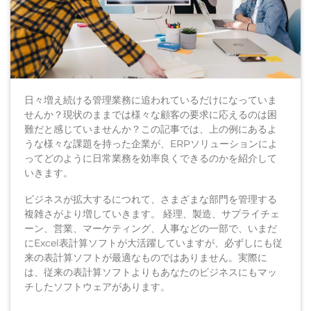
日々増え続ける管理業務に追われているだけになっていま
せんか？現状のままでは様々な顧客の要求に応えるのは困
難だと感じていませんか？この記事では、上の例にあるよ
うな様々な課題を持った企業が、ERPソリューションによ
ってどのように日常業務を効率良くできるのかを紹介して
いきます。
ビジネスが拡大するにつれて、さまざまな部門を管理する
複雑さがより増していきます。 経理、製造、サプライチェ
ーン、営業、マーケティング、人事などの一部で、いまだ
にExcel表計算ソフトが大活躍していますが、必ずしにも従
来の表計算ソフトが最適なものではありません。実際に
は、従来の表計算ソフトよりもあなたのビジネスにもマッ
チしたソフトウェアがあります。