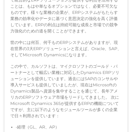
て統合的なERPソリューションが提供する利点を活用する
ことは、もはや単なるオプションではなく、必要不可欠な
ものです。様々な業種の企業が、ERPシステムがもたらす
業務の効率化やデータに基づく意思決定の強化を高く評価
しています。ERPの利点は持続可能な成長と市場での競争
力強化のための道を開くことができます。
世の中には何百、何千ものERPシステムがありますが、現
在世界の3大ERPソリューションと言えば、Oracle、SAP、
そしてMicrosoft Dynamicsになります。
この中で、カルソフトは、マイクロソフトのゴールド・パ
ートナーとして幅広い業種に対応したDynamics ERPソリ
ューションを提供しています。過去にはSAPのコンサルや
導入サービスも提供していましたが、現在はMicrosoftの
Dynamics製品へ資源を集中することを通じて、長年アメ
リカのERPソフトウェア市場をリードしてきました。 次に
Microsoft Dynamics 365が提供するERPの機能について
ですが、主に以下のようなモジュールツールが多くの企業
で日々利用されています：
-経理（GL、AR、AP）