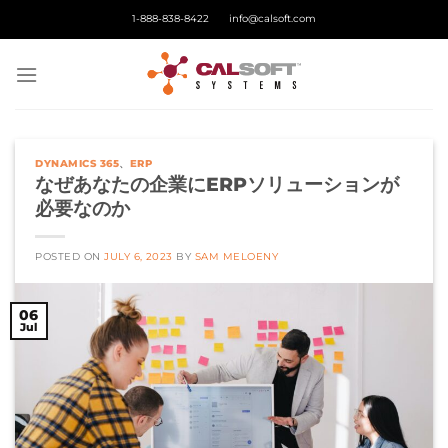
Skip
1-888-838-8422
info@calsoft.com
to
content
DYNAMICS 365
、
ERP
なぜあなたの企業にERPソリューションが
必要なのか
POSTED ON
JULY 6, 2023
BY
SAM MELOENY
06
Jul