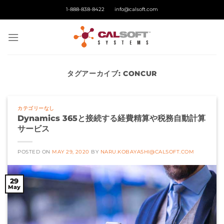
Skip
1-888-838-8422
info@calsoft.com
to
content
タグアーカイブ:
CONCUR
カテゴリーなし
Dynamics 365と接続する経費精算や税務自動計算
サービス
POSTED ON
MAY 29, 2020
BY
NARU.KOBAYASHI@CALSOFT.COM
29
May