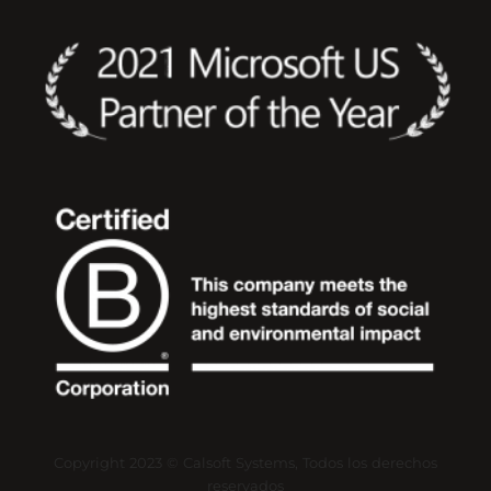
Copyright
2023
©
Calsoft
Systems,
Todos
los
derechos
reservados