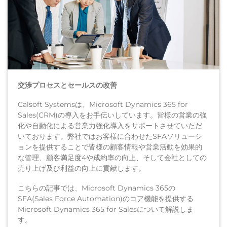
交渉プロセスとセールスの改善
Calsoft Systemsは、Microsoft Dynamics 365 for
Sales(CRM)の導入をお手伝いしています。皆様の営業の強
化や自動化による営業力強化導入をサポートさせていただ
いております。弊社ではお客様に合わせたSFAソリューシ
ョンを提供することで皆様の顧客情報や営業活動を効果的
な管理、顧客満足度4や成約率の向上、そして会社としての
売り上げ及び利益の向上に貢献します。
こちらの記事では、Microsoft Dynamics 365の
SFA(Sales Force Automation)のコア機能を提供する
Microsoft Dynamics 365 for Salesについて解説しま
す。