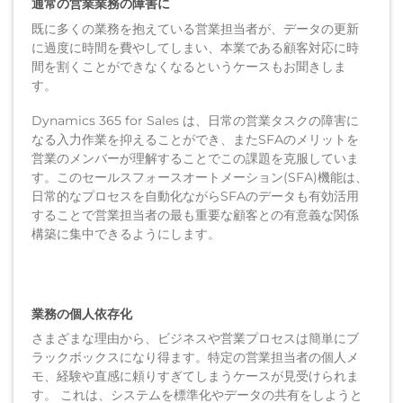
通常の営業業務の障害に
既に多くの業務を抱えている営業担当者が、データの更新
に過度に時間を費やしてしまい、本業である顧客対応に時
間を割くことができなくなるというケースもお聞きしま
す。
Dynamics 365 for Sales は、日常の営業タスクの障害に
なる入力作業を抑えることができ、またSFAのメリットを
営業のメンバーが理解することでこの課題を克服していま
す。このセールスフォースオートメーション(SFA)機能は、
日常的なプロセスを自動化ながらSFAのデータも有効活用
することで営業担当者の最も重要な顧客との有意義な関係
構築に集中できるようにします。
業務の個人依存化
さまざまな理由から、ビジネスや営業プロセスは簡単にブ
ラックボックスになり得ます。特定の営業担当者の個人メ
モ、経験や直感に頼りすぎてしまうケースが見受けられま
す。 これは、システムを標準化やデータの共有をしようと