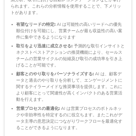
られます。これらの分析情報を使用することで、下メリッ
トがあります。
有望なリードの特定:
AI は可能性の高いリードへの優先
順位付けを可能にし、営業チームが最も収益性の高い案
件に集中できるようになります
取引をより迅速に成立させる:
予測的な取引インサイトと
ネクストベストアクションの推奨機能により、セールス
チームの営業サイクルの短縮及び取引の成功率を引き上
げることが可能です。
顧客とのやり取りをパーソナライズする:
AI は、顧客デ
ータと過去のやり取りを分析して、エンゲージメントに
関するテイラーメイドな推奨事項を提供します。これに
より顧客にとって関連性が高くインパクトのある営業活
動を行えます。
営業プロセスの最適化:
AI は営業プロセスのボトルネッ
クや非効率性を特定するのに役立ちます。またこれがデ
ータ主導の意思決定につながりワークフローを最適化す
ることができるようになります。