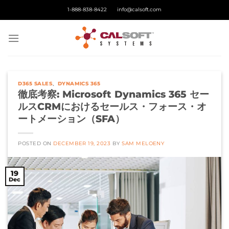
Skip
1-888-838-8422
info@calsoft.com
to
content
D365 SALES
、
DYNAMICS 365
徹底考察: Microsoft Dynamics 365 セー
ルスCRMにおけるセールス・フォース・オ
ートメーション（SFA）
POSTED ON
DECEMBER 19, 2023
BY
SAM MELOENY
19
Dec