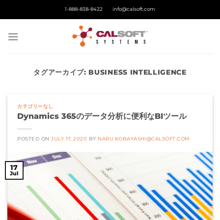
Skip
1-888-838-8422
info@calsoft.com
to
content
タグアーカイブ:
BUSINESS INTELLIGENCE
カテゴリーなし
Dynamics 365のデータ分析に便利なBIツール
POSTED ON
JULY 17, 2020
BY
NARU.KOBAYASHI@CALSOFT.COM
17
Jul