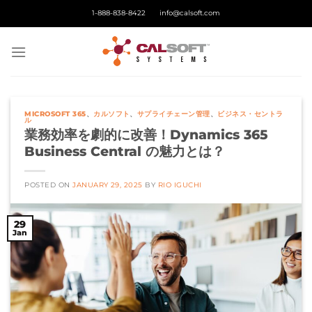
Skip
1-888-838-8422
info@calsoft.com
to
content
MICROSOFT 365
、
カルソフト
、
サプライチェーン管理
、
ビジネス・セントラ
ル
業務効率を劇的に改善！Dynamics 365
Business Central の魅力とは？
POSTED ON
JANUARY 29, 2025
BY
RIO IGUCHI
29
Jan