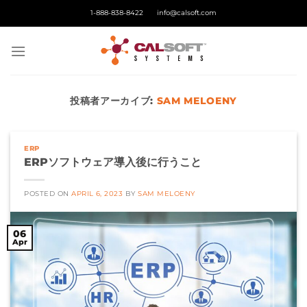
Skip
1-888-838-8422
info@calsoft.com
to
content
投稿者アーカイブ:
SAM MELOENY
ERP
ERPソフトウェア導入後に行うこと
POSTED ON
APRIL 6, 2023
BY
SAM MELOENY
06
Apr