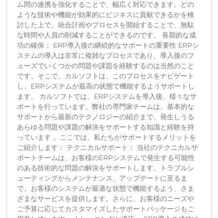
ム間の連携を強化することで、幅広く対応できます。どの
ような技術や機能が効果的にビジネスに貢献できるかを検
討した上で、統合計画やプロセスを開始することで、無駄
な時間や人員の削減することができるのです。 長期的な成
功の確保： ERP導入後の継続的なサポートの重要性 ERPシ
ステムの導入は非常に複雑なプロセスであり、導入後のフ
ェーズでいくつかの問題や課題を経験するのは当然のこと
です。そこで、カルソフトは、このプロセスをナビゲート
し、ERPシステムが最高の状態で機能するようサポートし
ます。 カルソフトでは、ERPシステムを導入後、様々なサ
ポートを行っています。弊社の専門家チームは、基本的な
サポートから最新のテクノロジーの紹介まで、発生しうる
あらゆる問題や課題の解決をサポートする知識と経験を持
っています 。ここでは、私たちがサポートするメリットを
ご紹介します： テクニカルサポート： 当社のテクニカルサ
ポートチームは、お客様のERPシステムで発生する可能性
のある技術的な問題の解決をサポートします。トラブルシ
ューティングからメンテナンス、アップデートに至るま
で、お客様のシステムが最適な状態で機能するよう、さま
ざまなサービスを提供します。さらに、お客様のニーズや
ご予算に応じてカスタマイズしたサポートパッケージもご