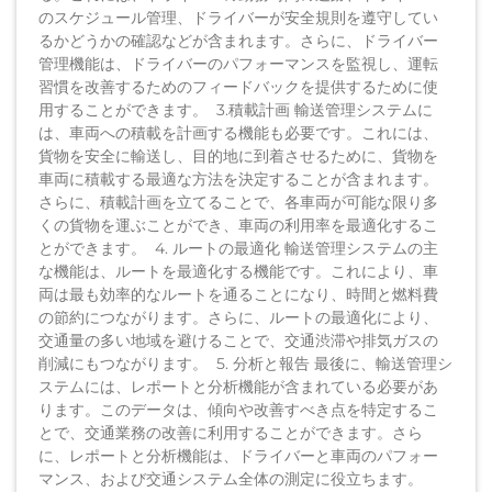
のスケジュール管理、ドライバーが安全規則を遵守してい
るかどうかの確認などが含まれます。さらに、ドライバー
管理機能は、ドライバーのパフォーマンスを監視し、運転
習慣を改善するためのフィードバックを提供するために使
用することができます。 3.積載計画 輸送管理システムに
は、車両への積載を計画する機能も必要です。これには、
貨物を安全に輸送し、目的地に到着させるために、貨物を
車両に積載する最適な方法を決定することが含まれます。
さらに、積載計画を立てることで、各車両が可能な限り多
くの貨物を運ぶことができ、車両の利用率を最適化するこ
とができます。 4. ルートの最適化 輸送管理システムの主
な機能は、ルートを最適化する機能です。これにより、車
両は最も効率的なルートを通ることになり、時間と燃料費
の節約につながります。さらに、ルートの最適化により、
交通量の多い地域を避けることで、交通渋滞や排気ガスの
削減にもつながります。 5. 分析と報告 最後に、輸送管理シ
ステムには、レポートと分析機能が含まれている必要があ
ります。このデータは、傾向や改善すべき点を特定するこ
とで、交通業務の改善に利用することができます。さら
に、レポートと分析機能は、ドライバーと車両のパフォー
マンス、および交通システム全体の測定に役立ちます。