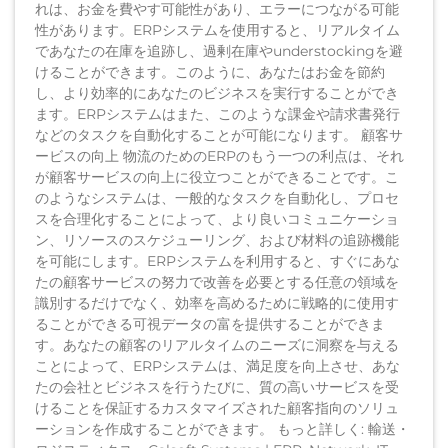
れは、お金を費やす可能性があり、エラーにつながる可能
性があります。ERPシステムを使用すると、リアルタイム
であなたの在庫を追跡し、過剰在庫やunderstockingを避
けることができます。このように、あなたはお金を節約
し、より効率的にあなたのビジネスを実行することができ
ます。ERPシステムはまた、このような課金や請求書発行
などのタスクを自動化することが可能になります。 顧客サ
ービスの向上 物流のためのERPのもう一つの利点は、それ
が顧客サービスの向上に役立つことができることです。こ
のようなシステムは、一般的なタスクを自動化し、プロセ
スを合理化することによって、より良いコミュニケーショ
ン、リソースのスケジューリング、および材料の追跡機能
を可能にします。ERPシステムを利用すると、すぐにあな
たの顧客サービスの努力で改善を必要とする任意の領域を
識別するだけでなく、効率を高めるために戦略的に使用す
ることができる可視データの富を提供することができま
す。あなたの顧客のリアルタイムのニーズに洞察を与える
ことによって、ERPシステムは、満足度を向上させ、あな
たの会社とビジネスを行うたびに、質の高いサービスを受
けることを保証するカスタマイズされた顧客指向のソリュ
ーションを作成することができます。 もっと詳しく: 輸送・