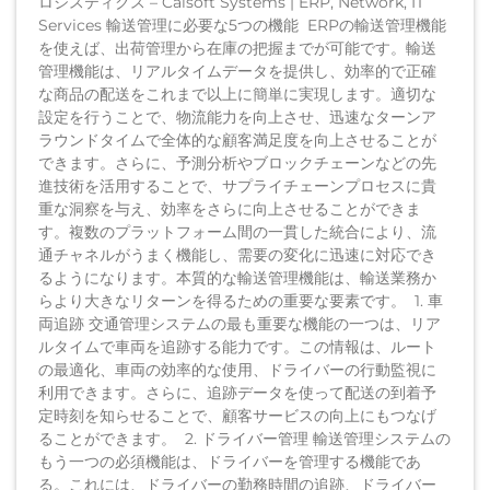
ロジスティクス – Calsoft Systems | ERP, Network, IT
Services 輸送管理に必要な5つの機能 ERPの輸送管理機能
を使えば、出荷管理から在庫の把握までが可能です。輸送
管理機能は、リアルタイムデータを提供し、効率的で正確
な商品の配送をこれまで以上に簡単に実現します。適切な
設定を行うことで、物流能力を向上させ、迅速なターンア
ラウンドタイムで全体的な顧客満足度を向上させることが
できます。さらに、予測分析やブロックチェーンなどの先
進技術を活用することで、サプライチェーンプロセスに貴
重な洞察を与え、効率をさらに向上させることができま
す。複数のプラットフォーム間の一貫した統合により、流
通チャネルがうまく機能し、需要の変化に迅速に対応でき
るようになります。本質的な輸送管理機能は、輸送業務か
らより大きなリターンを得るための重要な要素です。 1. 車
両追跡 交通管理システムの最も重要な機能の一つは、リア
ルタイムで車両を追跡する能力です。この情報は、ルート
の最適化、車両の効率的な使用、ドライバーの行動監視に
利用できます。さらに、追跡データを使って配送の到着予
定時刻を知らせることで、顧客サービスの向上にもつなげ
ることができます。 2. ドライバー管理 輸送管理システムの
もう一つの必須機能は、ドライバーを管理する機能であ
る。これには、ドライバーの勤務時間の追跡、ドライバー