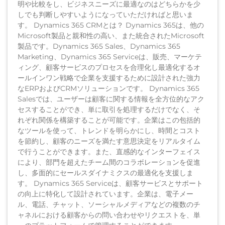
明や比較をし、ビジネスニーズに最適なのはどちらかを少
しでも判断しやすいようになっていただければと思いま
す。 Dynamics 365 CRMとは？ Dynamics 365は、他の
Microsoft製品と親和性の高い、また統合されたMicrosoft
製品です。Dynamics 365 Sales、Dynamics 365
Marketing、Dynamics 365 Serviceは、販売、マーケテ
ィング、顧客サービスのプロセスを合理化し最適化するオ
ールインワン戦略で企業を支援するために設計された強力
なERPおよびCRMソリューションです。 Dynamics 365
Salesでは、ユーザーは顧客に関する情報を全方位的なアク
セスすることができ、単に取引を処理するだけでなく、そ
れぞれ関係を構築することが可能です。企業はこの包括的
なツールを使って、トレンドを明らかにし、時間とコスト
を節約し、顧客のニーズを満たす意思決定をリアルタイム
で行うことができます。また、直感的なインターフェイス
により、部門を超えたチーム間のコラボレーションを促進
し、多面的にセールスダイナミクスの最適化を支援しま
す。 Dynamics 365 Serviceは、顧客サービスとサポート
の向上に特化して設計されています。企業は、電子メー
ル、電話、チャット、ソーシャルメディアなどの複数のチ
ャネルにおける顧客からの問い合わせやリクエストを、単