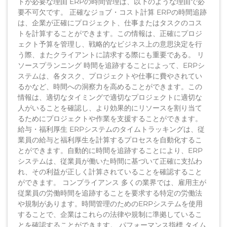
トが必要な理由 ERPの時間管理は、以下のような理由で必
要不可欠です。 正確なジョブ・コスト計算 ERPの時間追跡
は、企業が正確にプロジェクト、仕事またはタスクのコス
トを計算することができます。この情報は、正確にプロジ
ェクト予算を管理し、戦略的なビジネス上の意思決定を行
う際、またクライアントに請求する際にも重要である。 リ
ソースプランニング 時間を追跡することによって、ERPシ
ステムは、各タスク、プロジェクトや仕事に費やされてい
るかなど、時間への洞察力を高めることができます。この
情報は、適切なタイミングで適切なプロジェクトに適切な
人がいることを確認し、より効果的にリソースを割り当て
るためにプロジェクトや作業を支援することができます。
給与・福利厚生 ERPシステムのタイムトラッキングは、従
業員の給与と福利厚生を計算するプロセスを自動化するこ
とができます。自動的に時間を追跡することにより、ERP
システムは、従業員が働いた時間に基づいて正確に支払わ
れ、その利益が正しく計算されていることを確認すること
ができます。 コンプライアンス 多くの業界では、雇用主が
従業員の労働時間を追跡することを要求する特定の労働法
や規制があります。時間管理のためのERPシステムを使用
することで、企業はこれらの法律や規制に準拠しているこ
とを確認することができます。 パフォーマンス指標 タイム