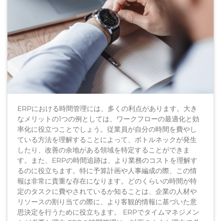
ERPにおける時間管理には、多くの利点があります。大き
なメリットの1つの例としては、ワークフローの最適化と効
率化に役立つことでしょう。従業員が自分の時間を費やし
ている方法を理解することによって、ボトルネックが発生
したり、改善の余地がある領域を特定することができま
す。また、ERPの時間追跡は、より業務のコストを理解す
るのに役立ちます。特に予算計画や人事編成の際、この情
報は非常に貴重な存在になります。どのくらいの時間が特
定のタスクに費やされているか知ることは、企業の人材や
リソースの割り当ての際に、より客観的情報に基づいた意
思決定を行うために役立ちます。 ERPでタイムマネジメン