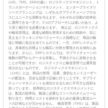
LMS、TMS、ERPの違い ロジスティクスマネジメント、ト
ランスポーテーションマネジメント、エンタープライズリ
ソースプランニングは、いずれもサプライチェーンプロセ
スにユニークな洞察を与えます。それぞれが活動の効率化
に適用できる一方で、3つのアプローチには違いがあり、よ
り深く検討する必要があります。 例えば、ロジスティクス
や輸送管理は、最適な納期を実現するための戦術や、目に
見えるトラッキングやパフォーマンス指標など、商品の輸
送に明確に焦点を当てたものです。一方、ERPシステムで
は、具体的な目標よりも幅広い分析が重視される傾向にあ
ります。さらに、ERPシステムでは、サプライチェーンの
複数の部門からデータを収集し、予測モデルに反映させる
ことが可能ですが、ロジスティクスと輸送管理では通常提
供されないものです。 ロジスティクスマネジメント
（LMS）とは、商品の管理、流通、適切なエンドユーザー
への配送を、完全な品質で正確に行うことです。サプライ
チェーンマネジメントを成功させるために不可欠な役割を
担っています。 効率的なロジスティクスマネジメントに
は、配送の効率化、輸送に必要なリソースのタイムリーな
割り当て、時間とコストを節約するための最適な配送ルー
トの計画などが欠かせません。 輸送管理（TMS）は、製品