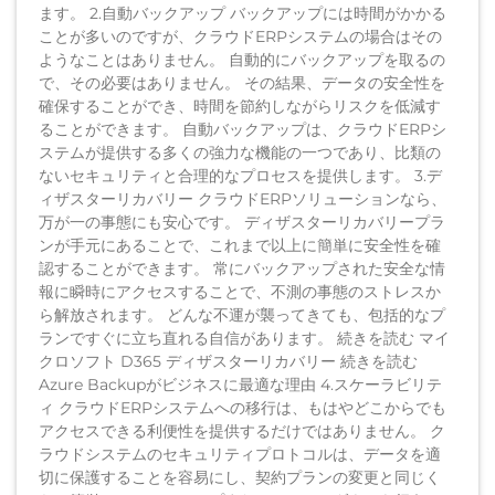
ます。 2.自動バックアップ バックアップには時間がかかる
ことが多いのですが、クラウドERPシステムの場合はその
ようなことはありません。 自動的にバックアップを取るの
で、その必要はありません。 その結果、データの安全性を
確保することができ、時間を節約しながらリスクを低減す
ることができます。 自動バックアップは、クラウドERPシ
ステムが提供する多くの強力な機能の一つであり、比類の
ないセキュリティと合理的なプロセスを提供します。 3.デ
ィザスターリカバリー クラウドERPソリューションなら、
万が一の事態にも安心です。 ディザスターリカバリープラ
ンが手元にあることで、これまで以上に簡単に安全性を確
認することができます。 常にバックアップされた安全な情
報に瞬時にアクセスすることで、不測の事態のストレスか
ら解放されます。 どんな不運が襲ってきても、包括的なプ
ランですぐに立ち直れる自信があります。 続きを読む マイ
クロソフト D365 ディザスターリカバリー 続きを読む
Azure Backupがビジネスに最適な理由 4.スケーラビリテ
ィ クラウドERPシステムへの移行は、もはやどこからでも
アクセスできる利便性を提供するだけではありません。 ク
ラウドシステムのセキュリティプロトコルは、データを適
切に保護することを容易にし、契約プランの変更と同じく