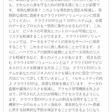
も、それらから身を守るための対策を講じることが必要で
す。 有効な解決策？ このような潜在的な混乱を軽減し、長
期的な成功に貢献するクラウドERPソリューションに投資
してください。 クラウドERPとは？ ERPシステムは、企業
のデータとプロセスを一箇所に集中させるものです。 これ
により、ビジネスの可視化とコントロールが可能になり、
リスクを軽減することができます。 クラウドERPソリュー
ションでは、データをオフサイトの安全なサーバーに保存
することで、これをさらに推し進めることができます。 さ
らに、ハードウェアの故障や盗難によるデータ消失のリス
クを軽減するなど、多くのメリットがあります。 続きを読
む クラウドERPソリューションとは？ クラウドERPでビジ
ネスのリスクを軽減する方法 ここでは、クラウドERPシス
テムがあなたのビジネスのリスクを減らすのに役立つ7つの
方法について詳しく見ていきましょう。 1.セキュリティの向
上 クラウドERPは、高度な技術を備えています。 データの
盗難や漏洩のリスクを低減し、アクセス管理機能を向上さ
せて、許可された人だけが情報にアクセスできるようにし
ます。 クラウド型ERPシステムの利点を活用することで、
機密データのセキュリティ強化や、潜在的なサイバー脅威
に対する効果的な予防を保証することができるようになり