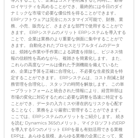
ロイヤリティを高めることができ、最終的には今日のダイ
ナミックな市場で必要な優位性を得ることができます。
ERPソフトウェアは完全にカスタマイズ可能で、財務、業
務、小売、販売など、さまざまな部門で使用することがで
きます。 ERPシステムのメリット ERPシステムを導入する
ことで、企業は業務のより重要な側面に集中することがで
きます。 自動化されたプロセスとリアルタイムのデータ
は、煩雑な作業や手作業による調査を排除し、ビジネス情
報の信頼性を高めながら、複雑さを簡素化します。 また、
これらの高度なツールは優れた予測機能を備えているた
め、企業は予算を正確に合理化し、不必要な生産投資を特
定することができます。 ERPシステムは、コスト削減と財
務管理を合理化し、スタッフの時間を解放します。 この単
一プラットフォームと統合された情報により、経営幹部は
市場の変化に対応するために必要な調整を迅速に特定する
ことができ、データの入力ミスや潜在的なリスクを心配す
ることなく、業務をより厳密に管理することができます。
ここでは、ERPシステムのメリットをご紹介します。 続き
を読む Dynamics 365のメリット。マイクロソフトのERP
を導入する5つのメリット ERPを最も有効活用できる業種
ERPは、あらゆる規模、あらゆる業種の企業にとって、変