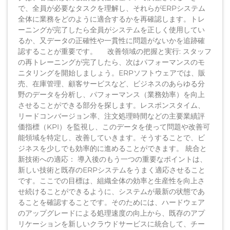
で、全員が必要なタスクを理解し、それらがERPシステム
全体に業務をどのように適合するかを再確認します。トレ
ーニングが完了したら全員がシステムを正しく使用してい
るか、又データの正確性や一貫性に問題がないかを追跡確
認することが重要です。 改善領域の把握と実行: スタッフ
の再トレーニングが完了したら、次はパフォーマンスのモ
ニタリングを開始しましょう。ERPソフトウェアでは、販
売、在庫管理、顧客サービスなど、ビジネスのあらゆる分
野のデータを分析し、パフォーマンス（業務効率）を向上
させることができる部分を探します。レスポンスタイム、
リードコンバージョン率、注文処理時間などの主要業績評
価指標（KPI）を監視し、このデータを使って問題や改善可
能領域を特定し、改善していきます。そうすることで、ビ
ジネスを少しでも効率的に進めることができます。 統合と
新技術への適応： 導入後のもう一つの重要なポイントは、
新しい技術と既存のERPシステムをうまく適応させること
です。ここでの目標は、組織全体の効率と生産性を向上さ
せ続けることができるように、システムが最新の状態であ
ることを確認することです。そのためには、ハードウェア
のアップグレードによる処理速度の向上から、既存のアプ
リケーションを新しいクラウドサービスに統合して、チー