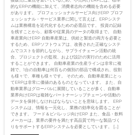
的なERPの機能に加えて、消費者志向の機能を含める必要
があります。 プロフェッショナルサービス向けERP プロフ
ェッショナル・サービス業界に関して言えば、ERPシステ
ムは業務構造を近代化するための必需品です。 投資の記録
を残すことから、顧客や従業員のデータの取得まで。 自動
車産業向けERP 自動車産業は、供給と製造の両方を必要と
するため、ERPソフトウェアは、改善された正確なシステ
ムでコストを節約しながら、サプライチェーン活動の統
合、プロジェクトの監視、および設計の実行のために活用
することができます。 自動車産業の生産ラインは非常に複
雑で、1台の自動車は何百もの個別の部品で構成され、役割
も様々で、車種も様々です。 そのため、自動車産業にとっ
てERPは非常に価値のあるものとなっています。 また、自
動車業界はグローバルに展開していることが多く、自動車
業界向けERPは複雑なパートナーシップチェーンや活動の
データを保持しなければならないことを意味します。 ERP
システムは、情報を一元化し、業務の効率化を図ることが
できます。 フード＆ビバレッジ向けERP また、食品・飲料
メーカーは、業界の要件を満たす高品質で均一な製品づく
りをサポートするERPシステムを必要としています。 […]