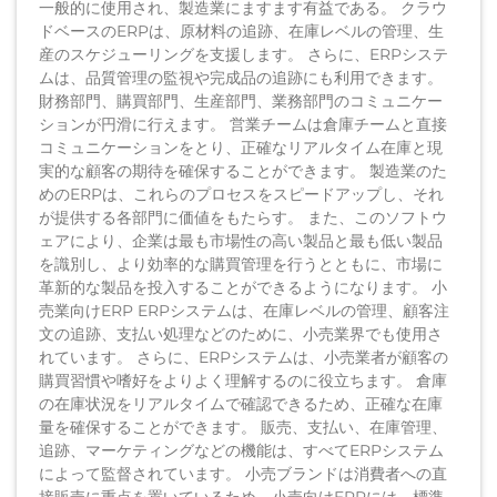
一般的に使用され、製造業にますます有益である。 クラウ
ドベースのERPは、原材料の追跡、在庫レベルの管理、生
産のスケジューリングを支援します。 さらに、ERPシステ
ムは、品質管理の監視や完成品の追跡にも利用できます。
財務部門、購買部門、生産部門、業務部門のコミュニケー
ションが円滑に行えます。 営業チームは倉庫チームと直接
コミュニケーションをとり、正確なリアルタイム在庫と現
実的な顧客の期待を確保することができます。 製造業のた
めのERPは、これらのプロセスをスピードアップし、それ
が提供する各部門に価値をもたらす。 また、このソフトウ
ェアにより、企業は最も市場性の高い製品と最も低い製品
を識別し、より効率的な購買管理を行うとともに、市場に
革新的な製品を投入することができるようになります。 小
売業向けERP ERPシステムは、在庫レベルの管理、顧客注
文の追跡、支払い処理などのために、小売業界でも使用さ
れています。 さらに、ERPシステムは、小売業者が顧客の
購買習慣や嗜好をよりよく理解するのに役立ちます。 倉庫
の在庫状況をリアルタイムで確認できるため、正確な在庫
量を確保することができます。 販売、支払い、在庫管理、
追跡、マーケティングなどの機能は、すべてERPシステム
によって監督されています。 小売ブランドは消費者への直
接販売に重点を置いているため、小売向けERPには、標準