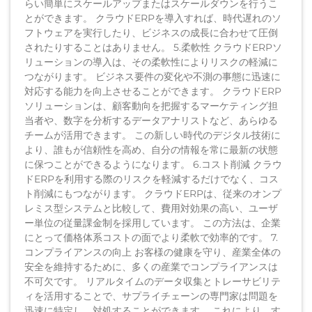
らい簡単にスケールアップまたはスケールダウンを行うこ
とができます。 クラウドERPを導入すれば、時代遅れのソ
フトウェアを実行したり、ビジネスの成長に合わせて圧倒
されたりすることはありません。 5.柔軟性 クラウドERPソ
リューションの導入は、その柔軟性によりリスクの軽減に
つながります。 ビジネス要件の変化や不測の事態に迅速に
対応する能力を向上させることができます。 クラウドERP
ソリューションは、顧客動向を把握するマーケティング担
当者や、数字を分析するデータアナリストなど、あらゆる
チームが活用できます。 この新しい時代のデジタル技術に
より、誰もが信頼性を高め、自分の情報を常に最新の状態
に保つことができるようになります。 6.コスト削減 クラウ
ドERPを利用する際のリスクを軽減するだけでなく、コス
ト削減にもつながります。 クラウドERPは、従来のオンプ
レミス型システムと比較して、費用対効果の高い、ユーザ
ー単位の従量課金制を採用しています。 この方法は、企業
にとって価格体系コストの面でより柔軟で効率的です。 7.
コンプライアンスの向上 お客様の健康を守り、産業全体の
安全を維持するために、多くの産業でコンプライアンスは
不可欠です。 リアルタイムのデータ収集とトレーサビリテ
ィを活用することで、サプライチェーンの専門家は問題を
迅速に特定し、対処することができます。 これにより、す