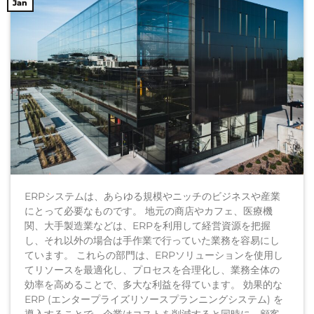
Jan
ERPシステムは、あらゆる規模やニッチのビジネスや産業
にとって必要なものです。 地元の商店やカフェ、医療機
関、大手製造業などは、ERPを利用して経営資源を把握
し、それ以外の場合は手作業で行っていた業務を容易にし
ています。 これらの部門は、ERPソリューションを使用し
てリソースを最適化し、プロセスを合理化し、業務全体の
効率を高めることで、多大な利益を得ています。 効果的な
ERP (エンタープライズリソースプランニングシステム) を
導入することで、企業はコストを削減すると同時に、顧客