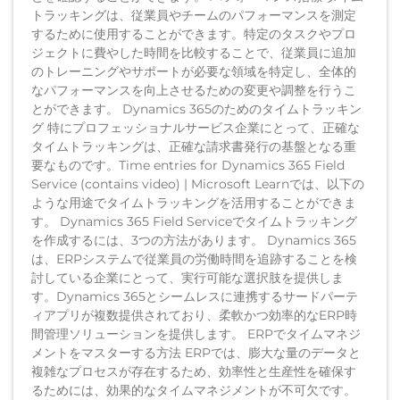
トラッキングは、従業員やチームのパフォーマンスを測定
するために使用することができます。特定のタスクやプロ
ジェクトに費やした時間を比較することで、従業員に追加
のトレーニングやサポートが必要な領域を特定し、全体的
なパフォーマンスを向上させるための変更や調整を行うこ
とができます。 Dynamics 365のためのタイムトラッキン
グ 特にプロフェッショナルサービス企業にとって、正確な
タイムトラッキングは、正確な請求書発行の基盤となる重
要なものです。Time entries for Dynamics 365 Field
Service (contains video) | Microsoft Learnでは、以下の
ような用途でタイムトラッキングを活用することができま
す。 Dynamics 365 Field Serviceでタイムトラッキング
を作成するには、3つの方法があります。 Dynamics 365
は、ERPシステムで従業員の労働時間を追跡することを検
討している企業にとって、実行可能な選択肢を提供しま
す。Dynamics 365とシームレスに連携するサードパーテ
ィアプリが複数提供されており、柔軟かつ効率的なERP時
間管理ソリューションを提供します。 ERPでタイムマネジ
メントをマスターする方法 ERPでは、膨大な量のデータと
複雑なプロセスが存在するため、効率性と生産性を確保す
るためには、効果的なタイムマネジメントが不可欠です。