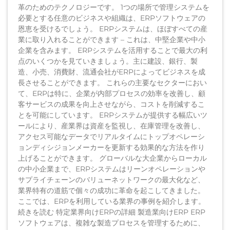
革のためのテクノロジーです。 1つの場所で管理システムを
必要とする任意のビジネスや組織は、ERPソフトウェアの
恩恵を受けるでしょう。 ERPシステムは、ほぼすべての産
業に取り入れることができます – これは、中堅企業や中小
企業を含みます。 ERPシステムを活用することで最大の利
点のいくつかを見ていきましょう。主に建設、銀行、製
造、小売、消費財、流通会社がERPによってビジネスを成
長させることができます。 これらの主要なセクターにおい
て、ERPは特に、企業が内部プロセスの効率を改善し、顧
客サービスの成果を向上させながら、コストを削減するこ
とを可能にしています。 ERPシステムが提供する幅広いツ
ールにより、産業界は資産を監視し、在庫管理を改善し、
アクセス可能なデータでリアルタイムにトップオペレーシ
ョンディシジョンメーカーを更新する効果的な方法を作り
上げることができます。 グローバルな大企業からローカル
の中小企業まで、ERPシステムはリーンオペレーションや
サプライチェーンのバリューネットワークの最大化など、
業界特有の道筋で個々の成功に革命を起こしてきました。
ここでは、ERPを利用している業界の事例を紹介します。
続きを読む 特定業界向けERPの詳細 製造業向けERP ERP
ソフトウェアは、複雑な製造プロセスを管理するために、