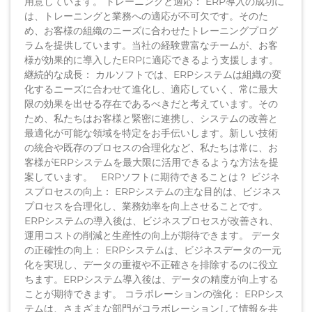
用意しています。 トレーニングと適応： ERP導入の成功に
は、トレーニングと業務への適応が不可欠です。そのた
め、お客様の組織のニーズに合わせたトレーニングプログ
ラムを提供しています。当社の経験豊富なチームが、お客
様が効果的に導入したERPに適応できるよう支援します。
継続的な成長： カルソフトでは、ERPシステムは組織の変
化するニーズに合わせて進化し、適応していく、常に最大
限の効果を出せる存在であるべきだと考えています。その
ため、私たちはお客様と緊密に連携し、システムの改善と
最適化が可能な領域を特定をお手伝いします。新しい技術
の統合や既存のプロセスの合理化など、私たちは常に、お
客様がERPシステムを最大限に活用できるような方法を提
案しています。 ERPソフトに期待できることは？ ビジネ
スプロセスの向上： ERPシステムの主な目的は、ビジネス
プロセスを合理化し、業務効率を向上させることです。
ERPシステムの導入後は、ビジネスプロセスが改善され、
運用コストの削減と生産性の向上が期待できます。 データ
の正確性の向上： ERPシステムは、ビジネスデータの一元
化を実現し、データの重複や不正確さを排除するのに役立
ちます。ERPシステム導入後は、データの精度が向上する
ことが期待できます。 コラボレーションの強化： ERPシス
テムは、さまざまな部門がコラボレーションして情報を共