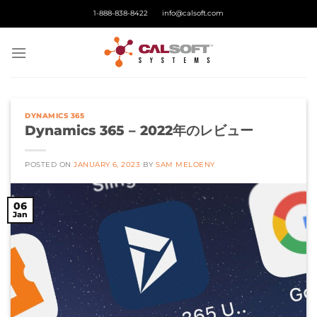
Skip
1-888-838-8422
info@calsoft.com
to
content
DYNAMICS 365
Dynamics 365 – 2022年のレビュー
POSTED ON
JANUARY 6, 2023
BY
SAM MELOENY
06
Jan