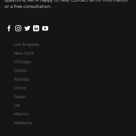
questions, we’re happy to help. Contact us for information
or a free consultation.
Los Angeles
New York
Chicago
Dallas
Atlanta
China
Japan
UK
Mexico
Malaysia