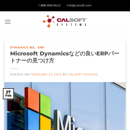
Skip
1-888-838-8422
info@calsoft.com
to
content
DYNAMICS 365
、
ERP
Microsoft Dynamicsなどの良いERPパー
トナーの見つけ方
POSTED ON
FEBRUARY 27, 2023
BY
CALSOFT SYSTEMS
27
Feb