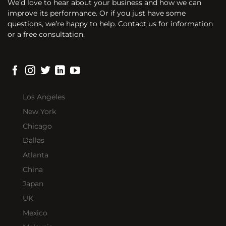
We’d love to hear about your business and how we can
improve its performance. Or if you just have some
questions, we’re happy to help. Contact us for information
or a free consultation.
Los Angeles
New York
Chicago
Dallas
Atlanta
China
Japan
UK
Mexico