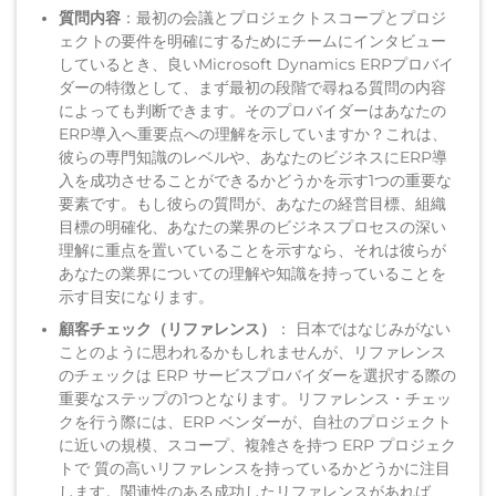
質問内容
：最初の会議とプロジェクトスコープとプロジ
ェクトの要件を明確にするためにチームにインタビュー
しているとき、良いMicrosoft Dynamics ERPプロバイ
ダーの特徴として、まず最初の段階で尋ねる質問の内容
によっても判断できます。そのプロバイダーはあなたの
ERP導入へ重要点への理解を示していますか？これは、
彼らの専門知識のレベルや、あなたのビジネスにERP導
入を成功させることができるかどうかを示す1つの重要な
要素です。もし彼らの質問が、あなたの経営目標、組織
目標の明確化、あなたの業界のビジネスプロセスの深い
理解に重点を置いていることを示すなら、それは彼らが
あなたの業界についての理解や知識を持っていることを
示す目安になります。
顧客チェック（リファレンス）
： 日本ではなじみがない
ことのように思われるかもしれませんが、リファレンス
のチェックは ERP サービスプロバイダーを選択する際の
重要なステップの1つとなります。リファレンス・チェッ
クを行う際には、ERP ベンダーが、自社のプロジェクト
に近いの規模、スコープ、複雑さを持つ ERP プロジェク
トで 質の高いリファレンスを持っているかどうかに注目
します。関連性のある成功したリファレンスがあれば、