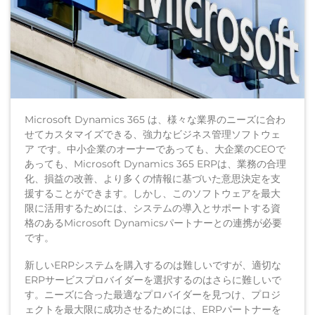
Microsoft Dynamics 365 は、様々な業界のニーズに合わ
せてカスタマイズできる、強力なビジネス管理ソフトウェ
ア です。中小企業のオーナーであっても、大企業のCEOで
あっても、Microsoft Dynamics 365 ERPは、業務の合理
化、損益の改善、より多くの情報に基づいた意思決定を支
援することができます。しかし、このソフトウェアを最大
限に活用するためには、システムの導入とサポートする資
格のあるMicrosoft Dynamicsパートナーとの連携が必要
です。
新しいERPシステムを購入するのは難しいですが、適切な
ERPサービスプロバイダーを選択するのはさらに難しいで
す。ニーズに合った最適なプロバイダーを見つけ、プロジ
ェクトを最大限に成功させるためには、ERPパートナーを