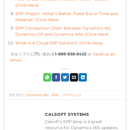
(Click Here)
ERP Project –What’s Better, Fixed Bid or Time and
Material? (Click Here)
ERP Comparison Chart Between Dynamics AX,
Dynamics GP and Dynamics NAV (Click Here)
What Is A Cloud ERP Solution? (Click Here)
カルソフトに問い合わせ
1-888-838-8422
or
Send us an
email
.
カテゴリー:
Dynamics 365
、
ERP
。
パーマリンク
CALSOFT SYSTEMS
Calsoft's ERP blog is a great
resource for Dynamics 365 updates,