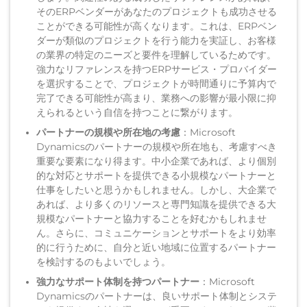
そのERPベンダーがあなたのプロジェクトも成功させる
ことができる可能性が高くなります。これは、ERPベン
ダーが類似のプロジェクトを行う能力を実証し、お客様
の業界の特定のニーズと要件を理解しているためです。
強力なリファレンスを持つERPサービス・プロバイダー
を選択することで、プロジェクトが時間通りに予算内で
完了できる可能性が高まり、業務への影響が最小限に抑
えられるという自信を持つことに繋がります。
パートナーの規模や所在地の考慮
：Microsoft
Dynamicsのパートナーの規模や所在地も、考慮すべき
重要な要素になり得ます。中小企業であれば、より個別
的な対応とサポートを提供できる小規模なパートナーと
仕事をしたいと思うかもしれません。しかし、大企業で
あれば、より多くのリソースと専門知識を提供できる大
規模なパートナーと協力することを好むかもしれませ
ん。さらに、コミュニケーションとサポートをより効率
的に行うために、自分と近い地域に位置するパートナー
を検討するのもよいでしょう。
強力なサポート体制を持つパートナー
：Microsoft
Dynamicsのパートナーは、良いサポート体制とシステ