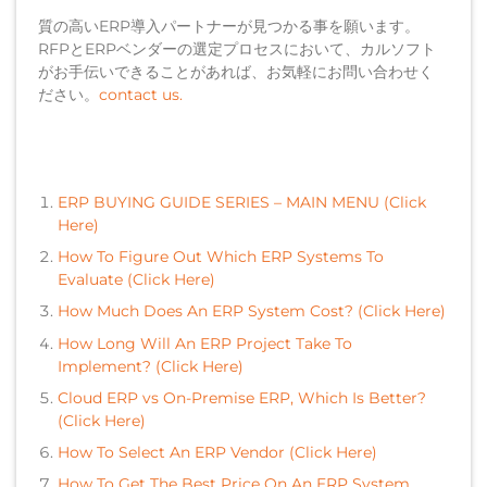
質の高いERP導入パートナーが見つかる事を願います。
RFPとERPベンダーの選定プロセスにおいて、カルソフト
がお手伝いできることがあれば、お気軽にお問い合わせく
ださい。
contact us.
ERP BUYING GUIDE SERIES – MAIN MENU (Click
Here)
How To Figure Out Which ERP Systems To
Evaluate (Click Here)
How Much Does An ERP System Cost? (Click Here)
How Long Will An ERP Project Take To
Implement? (Click Here)
Cloud ERP vs On-Premise ERP, Which Is Better?
(Click Here)
How To Select An ERP Vendor (Click Here)
How To Get The Best Price On An ERP System