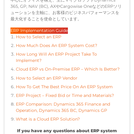
中心にオフィスを構え、主にマイクロソフトDynamics
365, GP, NAV (BC), AXやCargowise OneなどのERPソリ
ューションを主軸に、お客様のビジネスパフォーマンスを
最大化することを使命としています。
ERP Implementation Guide
How to Select an ERP
How Much Does An ERP System Cost?
How Long Will An ERP Project Take To
Implement?
Cloud ERP vs On-Premise ERP – Which Is Better?
How to Select an ERP Vendor
How To Get The Best Price On An ERP System
ERP Project – Fixed Bid or Time and Materials?
ERP Comparison: Dynamics 365 Finance and
Operation, Dynamics 365 BC, Dynamics GP
What is a Cloud ERP Solution?
If you have any questions about ERP system