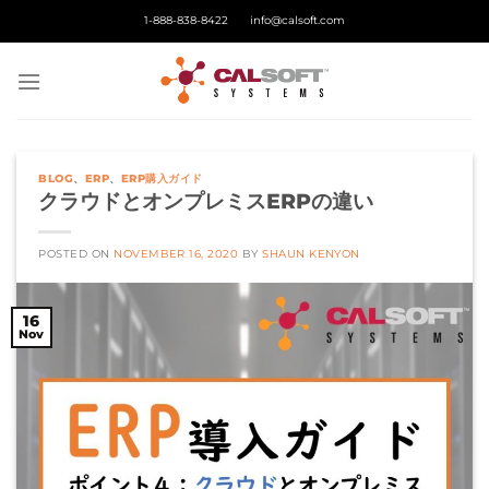
Skip
1-888-838-8422
info@calsoft.com
to
content
BLOG
、
ERP
、
ERP購入ガイド
クラウドとオンプレミスERPの違い
POSTED ON
NOVEMBER 16, 2020
BY
SHAUN KENYON
16
Nov