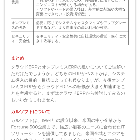
費用
ニングコストが安くなる場合がある。
・ソフトやハードの購入後は、基本的に削減や大幅な
変更はできない（投資済資産）。
オンプレミ
必要に応じでシステムをカスタマイズやアップグレー
スの強み
ドするなど、より自由度の高い利用が可能。
セキュリテ
セキュリティ・安全性共に自社環境の運営・保守に大
ィ・安全性
きく依存する。
まとめ
クラウドERPとオンプレミスERPの違いについてご理解い
ただけたでしょうか。どちらのERPがベストかは、システ
ム導入の目的・目標によっても異なりますが、今後オンプ
レミスERPからクラウドERPへの転換が大きく加速するこ
とを考慮すると、まずはクラウドERPから検討してみるの
もいいかもしれません。
カルソフトについて
カルソフトは、1994年の設立以来、米国の中小企業から
Fortune 500企業まで、幅広い顧客のニーズに合わせたIT
ソリューションを提供してきました。米国全域とアジアを