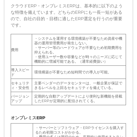
クラウドERP・オンプレミスERPは、基本的に以下のよう
な特徴を備えています。どちらのERPにも一長一短がある
ので、自社の目的・目標に適したERP選定を行うのが重要
です。
・システムを運用する環境構築が不要なため資産や機
器の運用管理費用が発生しない。
・サーバー等のハードウェアが不要なため初期費用を
費用
抑えられる。
・使用ユーザー数や容量などが時々のニーズに応じて
機動的に増減可能である。（通常経費扱い）
導入スピー
環境構築が不要なため短時間での導入が可能。
ド
セキュリテ
主要ベンダーのデータセンターは、一般企業が保証で
ィ・安全性
きるレベルを上回るセキュリティを備えている。
バージョン
定期的な自動アップデートにより便利な新機能を搭載
アップ
したERPが定期的に配信されてくる。
オンプレミスERP
・サーバーとソフトウェア・ERPライセンスを購入す
るため初期コストがかかる。
・費用の多くは買切のため、長期的に使用するとラン